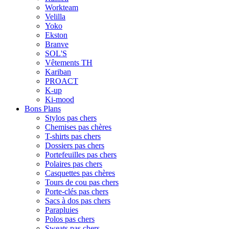
Workteam
Velilla
Yoko
Ekston
Branve
SOL'S
Vêtements TH
Kariban
PROACT
K-up
Ki-mood
Bons Plans
Stylos pas chers
Chemises pas chères
T-shirts pas chers
Dossiers pas chers
Portefeuilles pas chers
Polaires pas chers
Casquettes pas chères
Tours de cou pas chers
Porte-clés pas chers
Sacs à dos pas chers
Parapluies
Polos pas chers
Sweats pas chers