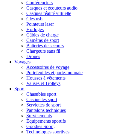
Conférenciers
Casques et écouteurs audio
Casques réalité virtuelle
Clés usb
Pointeurs laser
Horloges
Câbles de charge
Caméras de sport
Batteries de secours
Chargeurs sans fil
Drones
Voyages
Accessoires de voyage
Portefeuilles et porte-monnaie
Housses à vêtements
Valises et Trolleys
Sport
Chasubles sport
Casquettes sport
Serviettes de sport
Pantalons techniques
Survêtements
Équipements sportifs
Goodies Sport,
Technologies sportives