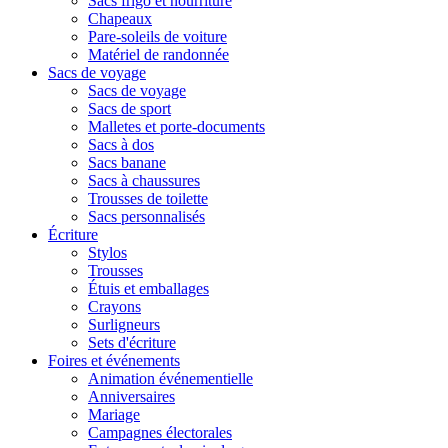
Sacs frigo et nourriture
Chapeaux
Pare-soleils de voiture
Matériel de randonnée
Sacs de voyage
Sacs de voyage
Sacs de sport
Malletes et porte-documents
Sacs à dos
Sacs banane
Sacs à chaussures
Trousses de toilette
Sacs personnalisés
Écriture
Stylos
Trousses
Étuis et emballages
Crayons
Surligneurs
Sets d'écriture
Foires et événements
Animation événementielle
Anniversaires
Mariage
Campagnes électorales