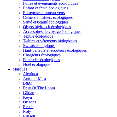
Foires et événements écologiques
Enfant et école écologiques
Entreprise et bureau verts
Cahiers et cahiers écologiques
Santé et beauté écologiques
Objets high-tech écologiques
Accessoires de voyage écologiques
Textile écologique
T-shirts et vêtements biologiques
Sweats écologiques
Haut-parleurs et écouteurs écologiques
Chargeurs écologiques
Porte-clés écologiques
Noël écologique
Marques
Alexluca
Antonio-Miro
B&C
Fruit Of The Loom
Gildan
Keya
Orizons
Result
Roly
Russell