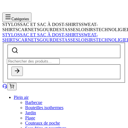
Catégories
STYLOS
SAC ET SAC À DOS
T-SHIRTS
SWEAT-
SHIRTS
CARNETS
GOURDES
TASSES
LOISIRS
TECHNOLIGIE
STYLOS
SAC ET SAC À DOS
T-SHIRTS
SWEAT-
SHIRTS
CARNETS
GOURDES
TASSES
LOISIRS
TECHNOLIGIE
Plein air
Barbecue
Bouteilles isothermes
Jardin
Plage
Couteaux de poche