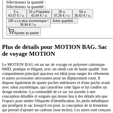
Sélectionnez la quantité :
Sélectionnez la quantité :
5 u.
10 u.
Populaire
25 u.
50 u.
43,57 € / u.
42,64 € / u.
37,26 € / u.
35,63 € / u.
100 u.
Le plus économique !
Autre quantité...
34,94 € / u.
Ajouter au panier
Plus de détails pour MOTION BAG. Sac
de voyage MOTION
Le MOTION BAG est un sac de voyage en polyester cationique
600D, pratique et élégant, avec un simili cuir de haute qualité. Son
compartiment principal spacieux est idéal pour ranger les vêtements
et autres accessoires nécessaires pour un déplacement court. Il
dispose également de quatre poches intérieures et d'une poche avant
avec rabat asymétrique, qui caractérise cette ligne et lui confère un
design moderne. La commodité de ce sac est assortie à une
conception détaillée et soignée qui donne lieu à des détails tels que
l'espace pour mettre l'étiquette d'identification, les pieds métalliques
qui protègent le sac lorsqu'il est posé, la conception de la fermeture
qui permet d'ajouter un cadenas (non inclus). Les anses sont conçues