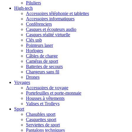
Piluliers
High-tech
Accessoires téléphonie et tablettes
Accessoires informatiques
Conférenciers
Casques et écouteurs audio
Casques réalité virtuelle
Clés usb
Pointeurs laser
Horloges
Câbles de charge
Caméras de sport
Batteries de secours
Chargeurs sans fil
Drones
Voyages
Accessoires de voyage
Portefeuilles et porte-monnaie
Housses à vêtements
Valises et Trolleys
Sport
Chasubles sport
Casquettes sport
Serviettes de sport
Pantalons techniques