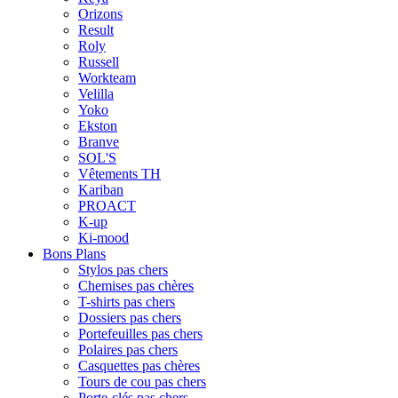
Orizons
Result
Roly
Russell
Workteam
Velilla
Yoko
Ekston
Branve
SOL'S
Vêtements TH
Kariban
PROACT
K-up
Ki-mood
Bons Plans
Stylos pas chers
Chemises pas chères
T-shirts pas chers
Dossiers pas chers
Portefeuilles pas chers
Polaires pas chers
Casquettes pas chères
Tours de cou pas chers
Porte-clés pas chers