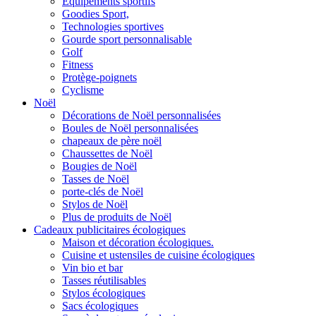
Équipements sportifs
Goodies Sport,
Technologies sportives
Gourde sport personnalisable
Golf
Fitness
Protège-poignets
Cyclisme
Noël
Décorations de Noël personnalisées
Boules de Noël personnalisées
chapeaux de père noël
Chaussettes de Noël
Bougies de Noël
Tasses de Noël
porte-clés de Noël
Stylos de Noël
Plus de produits de Noël
Cadeaux publicitaires écologiques
Maison et décoration écologiques.
Cuisine et ustensiles de cuisine écologiques
Vin bio et bar
Tasses réutilisables
Stylos écologiques
Sacs écologiques