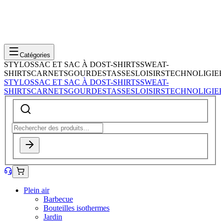
Catégories
STYLOS
SAC ET SAC À DOS
T-SHIRTS
SWEAT-
SHIRTS
CARNETS
GOURDES
TASSES
LOISIRS
TECHNOLIGIE
STYLOS
SAC ET SAC À DOS
T-SHIRTS
SWEAT-
SHIRTS
CARNETS
GOURDES
TASSES
LOISIRS
TECHNOLIGIE
Plein air
Barbecue
Bouteilles isothermes
Jardin