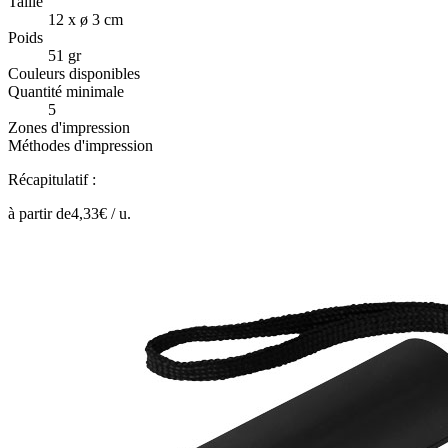
Taille
12 x ø 3 cm
Poids
51 gr
Couleurs disponibles
Quantité minimale
5
Zones d'impression
Méthodes d'impression
Récapitulatif :
à partir de
4,33
€ /
u.