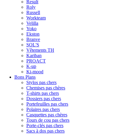
Result
Roly
Russell
Workteam
Velilla
Yoko
Ekston
Branve
SOL'S
Vêtements TH
Kariban
PROACT
K-up
Ki-mood
Bons Plans
Stylos pas chers
Chemises pas chères
T-shirts pas chers
Dossiers pas chers
Portefeuilles pas chers
Polaires pas chers
Casquettes pas chères
Tours de cou pas chers
Porte-clés pas chers
Sacs à dos pas chers