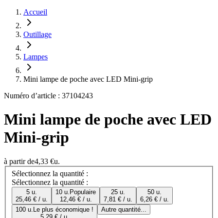
Accueil
Outillage
Lampes
Mini lampe de poche avec LED Mini-grip
Numéro d’article : 37104243
Mini lampe de poche avec LED
Mini-grip
à partir de
4,33 €
u.
Sélectionnez la quantité :
Sélectionnez la quantité :
5 u.
10 u.
Populaire
25 u.
50 u.
25,46 € / u.
12,46 € / u.
7,81 € / u.
6,26 € / u.
100 u.
Le plus économique !
Autre quantité...
5,29 € / u.