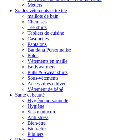
Métiers
Soldes vêtements et textile
maillots de bain
Chemises
Tee-shirts
Tabliers de cuisine
Casquettes
Pantalons
Bandana Personnalisé
Polos
Vêtements en maille
Bodywarmers
Pulls & Sweat-shirts
Sous-vêtements
Accessoires d'hiver
Vêtement de bébé
Santé et beauté
Hygiène personnelle
Hygiène
Sets manucure
Anti-stress
Bien-être
Bien-être
Piluliers
High-tech