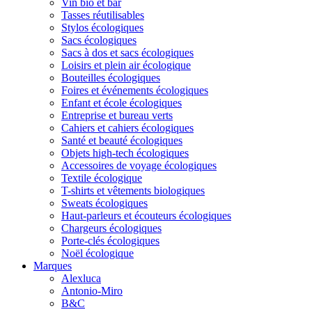
Vin bio et bar
Tasses réutilisables
Stylos écologiques
Sacs écologiques
Sacs à dos et sacs écologiques
Loisirs et plein air écologique
Bouteilles écologiques
Foires et événements écologiques
Enfant et école écologiques
Entreprise et bureau verts
Cahiers et cahiers écologiques
Santé et beauté écologiques
Objets high-tech écologiques
Accessoires de voyage écologiques
Textile écologique
T-shirts et vêtements biologiques
Sweats écologiques
Haut-parleurs et écouteurs écologiques
Chargeurs écologiques
Porte-clés écologiques
Noël écologique
Marques
Alexluca
Antonio-Miro
B&C