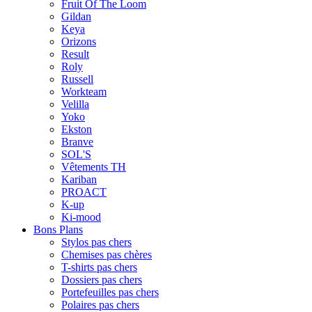
Fruit Of The Loom
Gildan
Keya
Orizons
Result
Roly
Russell
Workteam
Velilla
Yoko
Ekston
Branve
SOL'S
Vêtements TH
Kariban
PROACT
K-up
Ki-mood
Bons Plans
Stylos pas chers
Chemises pas chères
T-shirts pas chers
Dossiers pas chers
Portefeuilles pas chers
Polaires pas chers