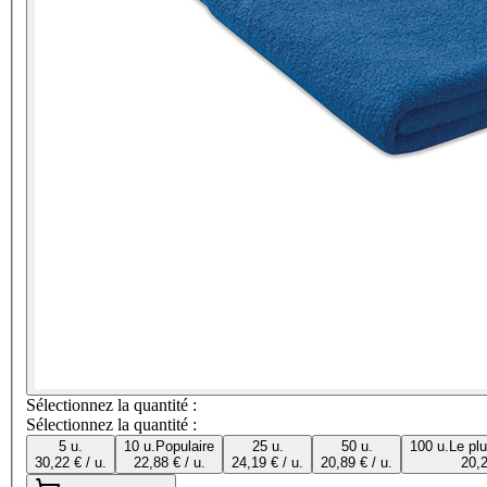
Sélectionnez la quantité :
Sélectionnez la quantité :
5 u.
10 u.
Populaire
25 u.
50 u.
100 u.
Le pl
30,22 € / u.
22,88 € / u.
24,19 € / u.
20,89 € / u.
20,2