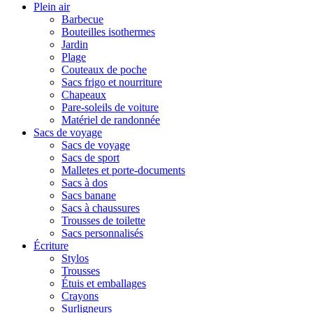
Plein air
Barbecue
Bouteilles isothermes
Jardin
Plage
Couteaux de poche
Sacs frigo et nourriture
Chapeaux
Pare-soleils de voiture
Matériel de randonnée
Sacs de voyage
Sacs de voyage
Sacs de sport
Malletes et porte-documents
Sacs à dos
Sacs banane
Sacs à chaussures
Trousses de toilette
Sacs personnalisés
Écriture
Stylos
Trousses
Étuis et emballages
Crayons
Surligneurs