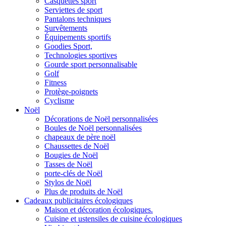
Casquettes sport
Serviettes de sport
Pantalons techniques
Survêtements
Équipements sportifs
Goodies Sport,
Technologies sportives
Gourde sport personnalisable
Golf
Fitness
Protège-poignets
Cyclisme
Noël
Décorations de Noël personnalisées
Boules de Noël personnalisées
chapeaux de père noël
Chaussettes de Noël
Bougies de Noël
Tasses de Noël
porte-clés de Noël
Stylos de Noël
Plus de produits de Noël
Cadeaux publicitaires écologiques
Maison et décoration écologiques.
Cuisine et ustensiles de cuisine écologiques