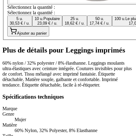
Sélectionnez la quantité :
Sélectionnez la quantité :
5 u.
10 u.
Populaire
25 u.
50 u.
100 u.
Le pl
30,53 € / u.
23,09 € / u.
18,62 € / u.
17,74 € / u.
17,0
Ajouter au panier
Plus de détails pour Leggings imprimés
60% nylon / 32% polyester / 8% élasthanne. Leggings moulants
ultra-élastiques avec ceinture intégrée. Coutures invisibles pour plus
de confort. Tissu mélangé avec imprimé fantaisie. Étiquette
détachable. Matière souple, galbante et confortable. Imprimé
tendance. Étiquette détachable, facile à ré-étiqueter.
Spécifications techniques
Marque
Genre
Mujer
Matière
60% Nylon, 32% Polyester, 8% Elasthanne
Taille