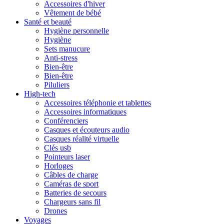
Accessoires d'hiver
Vêtement de bébé
Santé et beauté
Hygiène personnelle
Hygiène
Sets manucure
Anti-stress
Bien-être
Bien-être
Piluliers
High-tech
Accessoires téléphonie et tablettes
Accessoires informatiques
Conférenciers
Casques et écouteurs audio
Casques réalité virtuelle
Clés usb
Pointeurs laser
Horloges
Câbles de charge
Caméras de sport
Batteries de secours
Chargeurs sans fil
Drones
Voyages