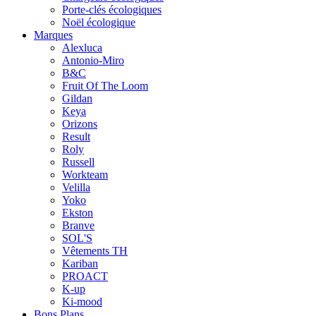
Porte-clés écologiques
Noël écologique
Marques
Alexluca
Antonio-Miro
B&C
Fruit Of The Loom
Gildan
Keya
Orizons
Result
Roly
Russell
Workteam
Velilla
Yoko
Ekston
Branve
SOL'S
Vêtements TH
Kariban
PROACT
K-up
Ki-mood
Bons Plans