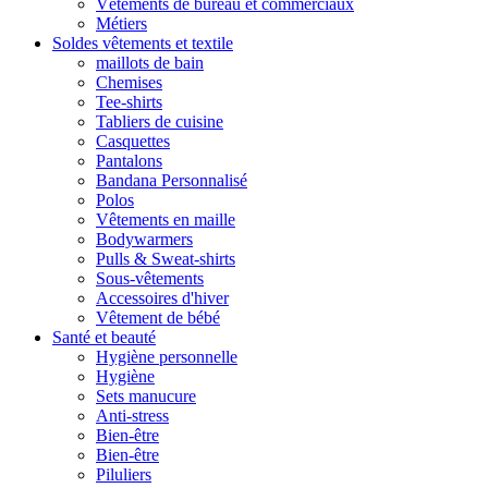
Vêtements de bureau et commerciaux
Métiers
Soldes vêtements et textile
maillots de bain
Chemises
Tee-shirts
Tabliers de cuisine
Casquettes
Pantalons
Bandana Personnalisé
Polos
Vêtements en maille
Bodywarmers
Pulls & Sweat-shirts
Sous-vêtements
Accessoires d'hiver
Vêtement de bébé
Santé et beauté
Hygiène personnelle
Hygiène
Sets manucure
Anti-stress
Bien-être
Bien-être
Piluliers