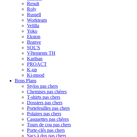
Result
Roly
Russell
Workteam
Velilla
Yoko
Ekston
Branve
SOL'S
Vêtements TH
Kariban
PROACT
K-up
Ki-mood
Bons Plans
Stylos pas chers
Chemises pas chères
T-shirts pas chers
Dossiers pas chers
Portefeuilles pas chers
Polaires pas chers
Casquettes pas chères
Tours de cou pas chers
Porte-clés pas chers
Sacs à dos pas chers