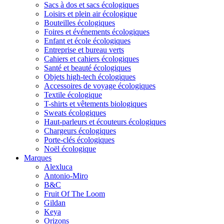
Sacs à dos et sacs écologiques
Loisirs et plein air écologique
Bouteilles écologiques
Foires et événements écologiques
Enfant et école écologiques
Entreprise et bureau verts
Cahiers et cahiers écologiques
Santé et beauté écologiques
Objets high-tech écologiques
Accessoires de voyage écologiques
Textile écologique
T-shirts et vêtements biologiques
Sweats écologiques
Haut-parleurs et écouteurs écologiques
Chargeurs écologiques
Porte-clés écologiques
Noël écologique
Marques
Alexluca
Antonio-Miro
B&C
Fruit Of The Loom
Gildan
Keya
Orizons