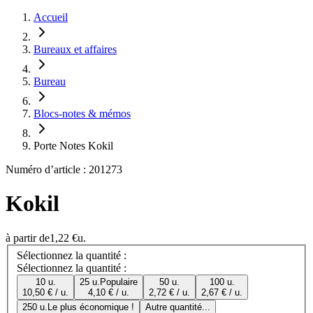
Accueil
Bureaux et affaires
Bureau
Blocs-notes & mémos
Porte Notes Kokil
Numéro d’article : 201273
Kokil
à partir de
1,22 €
u.
Sélectionnez la quantité :
Sélectionnez la quantité :
10 u.
25 u.
Populaire
50 u.
100 u.
10,50 € / u.
4,10 € / u.
2,72 € / u.
2,67 € / u.
250 u.
Le plus économique !
Autre quantité...