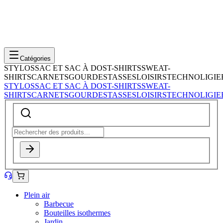
Catégories
STYLOS
SAC ET SAC À DOS
T-SHIRTS
SWEAT-
SHIRTS
CARNETS
GOURDES
TASSES
LOISIRS
TECHNOLIGIE
STYLOS
SAC ET SAC À DOS
T-SHIRTS
SWEAT-
SHIRTS
CARNETS
GOURDES
TASSES
LOISIRS
TECHNOLIGIE
Plein air
Barbecue
Bouteilles isothermes
Jardin