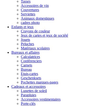
Tasses
Accessoires de vin
Couvertures
Serviettes
Animaux domestiques
cadres photo
Enfants et jeux
Crayons de couleur
Jeux de cartes et jeux de société
Jouets
Peluches
Matériaux scolaires
Bureaux et affaires
Calculatrices
Conférenciers
Carnets
Bureau
Etuis-cartes
Geschenksets
Pochettes marques-pages
Cadeaux et accessoires
Lunettes de soleil
Parapluies
Accessoires vestimentaires
Porte-clés