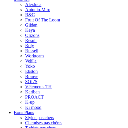
Alexluca
Antonio-Miro
B&C
Fruit Of The Loom
Gildan
Keya
Orizons
Result
Roly
Russell
Workteam
Velilla
Yoko
Ekston
Branve
SOL'S
Vêtements TH
Kariban
PROACT
K-up
Ki-mood
Bons Plans
Stylos pas chers
Chemises pas chères
T-shirts pas chers