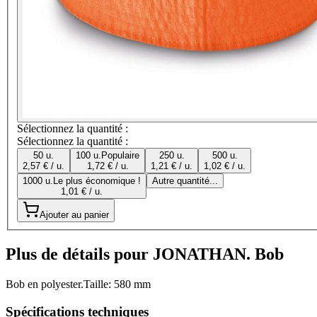
Sélectionnez la quantité :
Sélectionnez la quantité :
50 u.
100 u.
Populaire
250 u.
500 u.
2,57 € / u.
1,72 € / u.
1,21 € / u.
1,02 € / u.
1000 u.
Le plus économique !
Autre quantité...
1,01 € / u.
Ajouter au panier
Plus de détails pour JONATHAN. Bob
Bob en polyester.Taille: 580 mm
Spécifications techniques