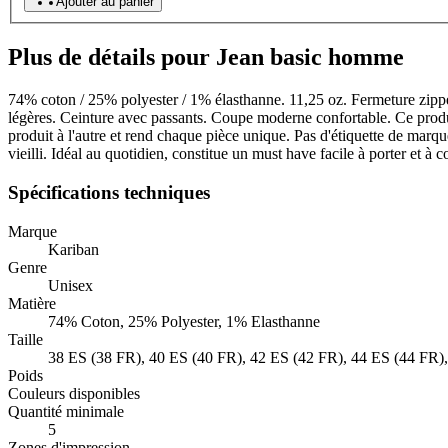
Ajouter au panier
Plus de détails pour Jean basic homme
74% coton / 25% polyester / 1% élasthanne. 11,25 oz. Fermeture zippé
légères. Ceinture avec passants. Coupe moderne confortable. Ce produit
produit à l'autre et rend chaque pièce unique. Pas d'étiquette de marq
vieilli. Idéal au quotidien, constitue un must have facile à porter et à 
Spécifications techniques
Marque
Kariban
Genre
Unisex
Matière
74% Coton, 25% Polyester, 1% Elasthanne
Taille
38 ES (38 FR), 40 ES (40 FR), 42 ES (42 FR), 44 ES (44 FR),
Poids
Couleurs disponibles
Quantité minimale
5
Zones d'impression