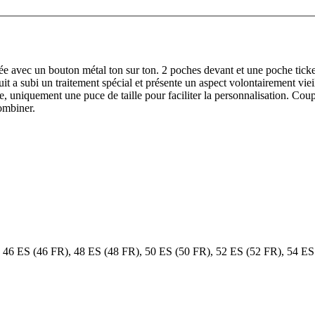
e avec un bouton métal ton sur ton. 2 poches devant et une poche ticke
 a subi un traitement spécial et présente un aspect volontairement vieil
ue, uniquement une puce de taille pour faciliter la personnalisation. Cou
combiner.
 46 ES (46 FR), 48 ES (48 FR), 50 ES (50 FR), 52 ES (52 FR), 54 ES