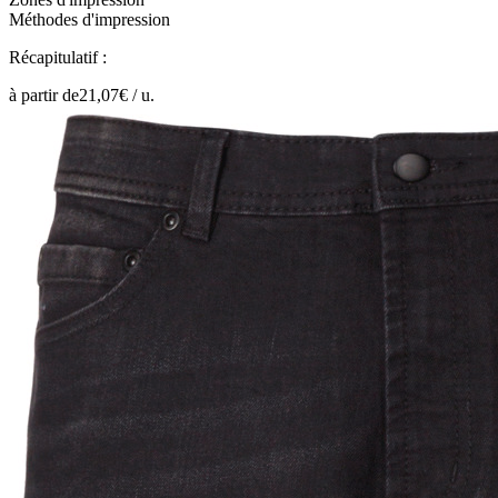
Méthodes d'impression
Récapitulatif :
à partir de
21,07
€ /
u.