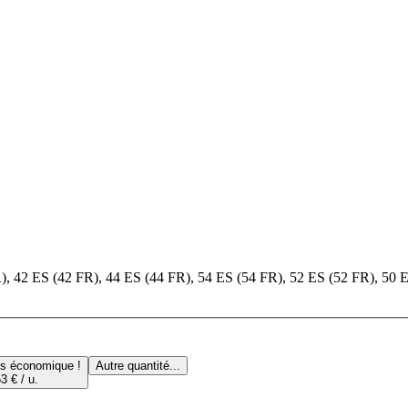
FR), 42 ES (42 FR), 44 ES (44 FR), 54 ES (54 FR), 52 ES (52 FR), 50 
us économique !
Autre quantité...
3 € / u.