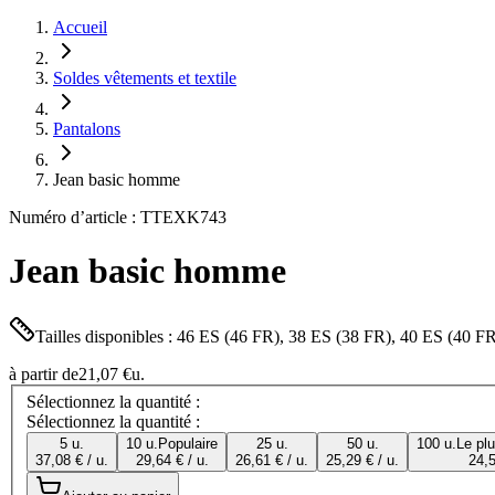
Accueil
Soldes vêtements et textile
Pantalons
Jean basic homme
Numéro d’article : TTEXK743
Jean basic homme
Tailles disponibles : 46 ES (46 FR), 38 ES (38 FR), 40 ES (40 
à partir de
21,07 €
u.
Sélectionnez la quantité :
Sélectionnez la quantité :
5 u.
10 u.
Populaire
25 u.
50 u.
100 u.
Le pl
37,08 € / u.
29,64 € / u.
26,61 € / u.
25,29 € / u.
24,5