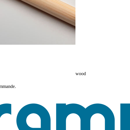
wood
commande.