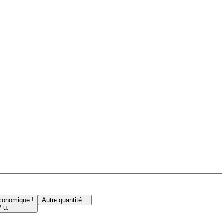
conomique !
Autre quantité...
/ u.