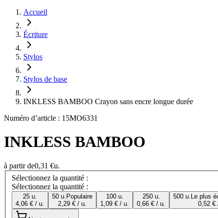
Accueil
Écriture
Stylos
Stylos de base
INKLESS BAMBOO Crayon sans encre longue durée
Numéro d’article : 15MO6331
INKLESS BAMBOO
à partir de
0,31 €
u.
Sélectionnez la quantité :
Sélectionnez la quantité :
25 u.
50 u.
Populaire
100 u.
250 u.
500 u.
Le plus é
4,06 € / u.
2,29 € / u.
1,09 € / u.
0,66 € / u.
0,52 € 