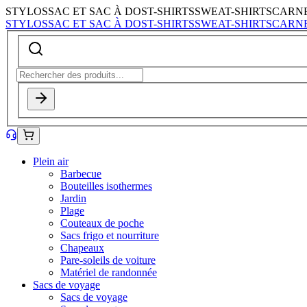
STYLOS
SAC ET SAC À DOS
T-SHIRTS
SWEAT-SHIRTS
CARN
STYLOS
SAC ET SAC À DOS
T-SHIRTS
SWEAT-SHIRTS
CARN
Plein air
Barbecue
Bouteilles isothermes
Jardin
Plage
Couteaux de poche
Sacs frigo et nourriture
Chapeaux
Pare-soleils de voiture
Matériel de randonnée
Sacs de voyage
Sacs de voyage