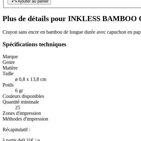
Ajouter au panier
Plus de détails pour INKLESS BAMBOO Cr
Crayon sans encre en bambou de longue durée avec capuchon en papier. 
Spécifications techniques
Marque
Genre
Matière
Taille
ø 0,8 x 13,8 cm
Poids
6 gr
Couleurs disponibles
Quantité minimale
25
Zones d'impression
Méthodes d'impression
Récapitulatif :
à partir de
0,31
€ /
u.