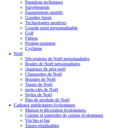
Pantalons techniques
Survêtements
Équipements sportifs
Goodies Sport,
Technologies sportives
Gourde sport personnalisable
Golf
Fitness
Protège-poignets
Cyclisme
Noël
Décorations de Noël personnalisées
Boules de Noël personnalisées
chapeaux de père noël
Chaussettes de Noël
Bougies de Noël
Tasses de Noël
porte-clés de Noël
Stylos de Noël
Plus de produits de Noël
Cadeaux publicitaires écologiques
Maison et décoration écologiques.
Cuisine et ustensiles de cuisine écologiques
Vin bio et bar
Tasses réutilisables