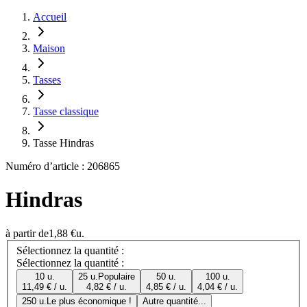
Accueil
Maison
Tasses
Tasse classique
Tasse Hindras
Numéro d’article : 206865
Hindras
à partir de
1,88 €
u.
Sélectionnez la quantité :
Sélectionnez la quantité :
10 u.
25 u.
Populaire
50 u.
100 u.
11,49 € / u.
4,82 € / u.
4,85 € / u.
4,04 € / u.
250 u.
Le plus économique !
Autre quantité...