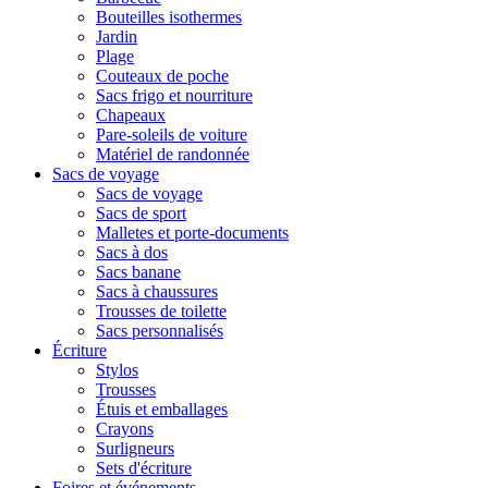
Bouteilles isothermes
Jardin
Plage
Couteaux de poche
Sacs frigo et nourriture
Chapeaux
Pare-soleils de voiture
Matériel de randonnée
Sacs de voyage
Sacs de voyage
Sacs de sport
Malletes et porte-documents
Sacs à dos
Sacs banane
Sacs à chaussures
Trousses de toilette
Sacs personnalisés
Écriture
Stylos
Trousses
Étuis et emballages
Crayons
Surligneurs
Sets d'écriture
Foires et événements