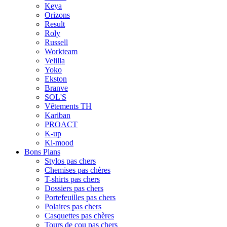
Keya
Orizons
Result
Roly
Russell
Workteam
Velilla
Yoko
Ekston
Branve
SOL'S
Vêtements TH
Kariban
PROACT
K-up
Ki-mood
Bons Plans
Stylos pas chers
Chemises pas chères
T-shirts pas chers
Dossiers pas chers
Portefeuilles pas chers
Polaires pas chers
Casquettes pas chères
Tours de cou pas chers