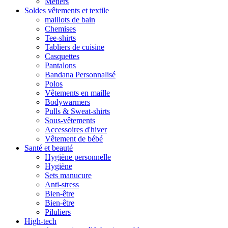
Métiers
Soldes vêtements et textile
maillots de bain
Chemises
Tee-shirts
Tabliers de cuisine
Casquettes
Pantalons
Bandana Personnalisé
Polos
Vêtements en maille
Bodywarmers
Pulls & Sweat-shirts
Sous-vêtements
Accessoires d'hiver
Vêtement de bébé
Santé et beauté
Hygiène personnelle
Hygiène
Sets manucure
Anti-stress
Bien-être
Bien-être
Piluliers
High-tech