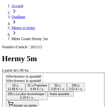
Accueil
Outillage
Mètres et règles
Mètre Grade Hermy 5m
Numéro d’article : 201213
Hermy 5m
à partir de
1,98 €
u.
Sélectionnez la quantité :
Sélectionnez la quantité :
10 u.
25 u.
Populaire
50 u.
100 u.
11,66 € / u.
4,94 € / u.
3,55 € / u.
3,51 € / u.
250 u.
Le plus économique !
Autre quantité...
3,18 € / u.
Ajouter au panier