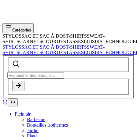
Catégories
STYLOS
SAC ET SAC À DOS
T-SHIRTS
SWEAT-
SHIRTS
CARNETS
GOURDES
TASSES
LOISIRS
TECHNOLIGIE
STYLOS
SAC ET SAC À DOS
T-SHIRTS
SWEAT-
SHIRTS
CARNETS
GOURDES
TASSES
LOISIRS
TECHNOLIGIE
Plein air
Barbecue
Bouteilles isothermes
Jardin
Plage