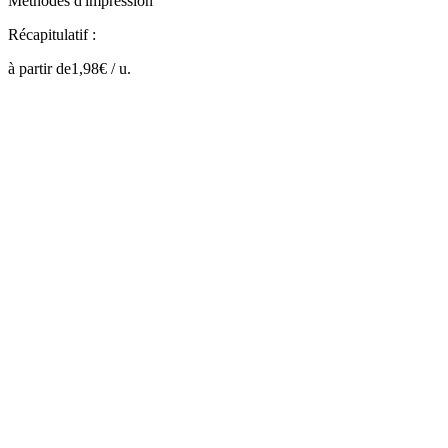
Méthodes d'impression
Récapitulatif :
à partir de
1,98
€ /
u.