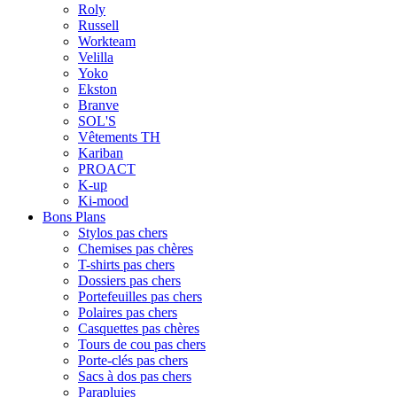
Roly
Russell
Workteam
Velilla
Yoko
Ekston
Branve
SOL'S
Vêtements TH
Kariban
PROACT
K-up
Ki-mood
Bons Plans
Stylos pas chers
Chemises pas chères
T-shirts pas chers
Dossiers pas chers
Portefeuilles pas chers
Polaires pas chers
Casquettes pas chères
Tours de cou pas chers
Porte-clés pas chers
Sacs à dos pas chers
Parapluies