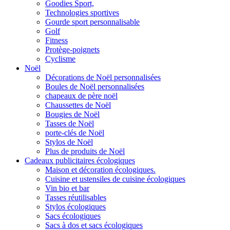
Goodies Sport,
Technologies sportives
Gourde sport personnalisable
Golf
Fitness
Protège-poignets
Cyclisme
Noël
Décorations de Noël personnalisées
Boules de Noël personnalisées
chapeaux de père noël
Chaussettes de Noël
Bougies de Noël
Tasses de Noël
porte-clés de Noël
Stylos de Noël
Plus de produits de Noël
Cadeaux publicitaires écologiques
Maison et décoration écologiques.
Cuisine et ustensiles de cuisine écologiques
Vin bio et bar
Tasses réutilisables
Stylos écologiques
Sacs écologiques
Sacs à dos et sacs écologiques