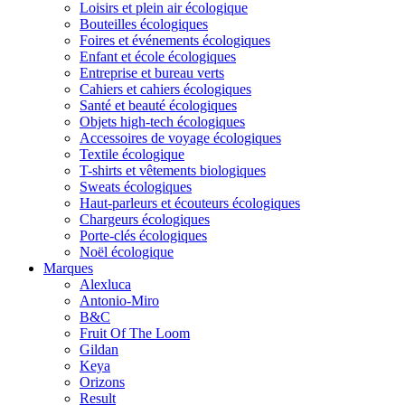
Loisirs et plein air écologique
Bouteilles écologiques
Foires et événements écologiques
Enfant et école écologiques
Entreprise et bureau verts
Cahiers et cahiers écologiques
Santé et beauté écologiques
Objets high-tech écologiques
Accessoires de voyage écologiques
Textile écologique
T-shirts et vêtements biologiques
Sweats écologiques
Haut-parleurs et écouteurs écologiques
Chargeurs écologiques
Porte-clés écologiques
Noël écologique
Marques
Alexluca
Antonio-Miro
B&C
Fruit Of The Loom
Gildan
Keya
Orizons
Result