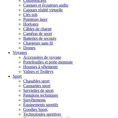
Conférenciers
Casques et écouteurs audio
Casques réalité virtuelle
Clés usb
Pointeurs laser
Horloges
Câbles de charge
Caméras de sport
Batteries de secours
Chargeurs sans fil
Drones
Voyages
Accessoires de voyage
Portefeuilles et porte-monnaie
Housses à vêtements
Valises et Trolleys
Sport
Chasubles sport
Casquettes sport
Serviettes de sport
Pantalons techniques
Survêtements
Équipements sportifs
Goodies Sport,
Technologies sportives