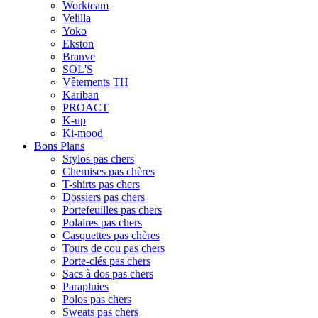
Workteam
Velilla
Yoko
Ekston
Branve
SOL'S
Vêtements TH
Kariban
PROACT
K-up
Ki-mood
Bons Plans
Stylos pas chers
Chemises pas chères
T-shirts pas chers
Dossiers pas chers
Portefeuilles pas chers
Polaires pas chers
Casquettes pas chères
Tours de cou pas chers
Porte-clés pas chers
Sacs à dos pas chers
Parapluies
Polos pas chers
Sweats pas chers