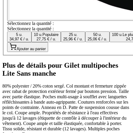
Sélectionnez la quantité :
Sélectionnez la quantité :
5 u.
10 u.
Populaire
25 u.
50 u.
100 u.
Le pl
34,97 € / u.
27,75 € / u.
25,96 € / u.
25,06 € / u.
24,7
Ajouter au panier
Plus de détails pour Gilet multipoches
Lite Sans manche
80% polyester / 20% coton sergé. Col montant et fermeture zippée
avec rabat de protection extérieur fermé par boutons pression. Taille
avec partie élastique. Poches multi-usage à soufflet avec languettes
réfléchissantes à bande auto-agrippante. Coutures renforcées sur les
points de contrainte. Anneau en D. Patte de suspension cousue dans
le col. Coupe ample. Propriétés de résistance à l'eau effectives
jusqu'à 12 lavages (étiquette de contrôle à découper à l'intérieur du
vêtement). Coupe ample et taille élastiquée, confortable à porter.
Tissu solide, résistant et durable (12 lavages). Multiples poches