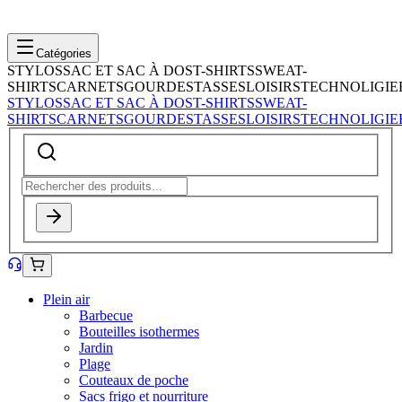
Catégories
STYLOS
SAC ET SAC À DOS
T-SHIRTS
SWEAT-
SHIRTS
CARNETS
GOURDES
TASSES
LOISIRS
TECHNOLIGIE
STYLOS
SAC ET SAC À DOS
T-SHIRTS
SWEAT-
SHIRTS
CARNETS
GOURDES
TASSES
LOISIRS
TECHNOLIGIE
Plein air
Barbecue
Bouteilles isothermes
Jardin
Plage
Couteaux de poche
Sacs frigo et nourriture