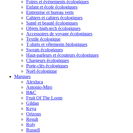
Foires et événements écologiques
Enfant et école écologiques
Entreprise et bureau verts
Cahiers et cahiers écologiques
Santé et beauté écologiques
Objets high-tech écologiques
Accessoires de voyage écologiques
Textile écologique
T-shirts et vêtements biologiques
Sweats écologiques
Haut-parleurs et écouteurs écologiques
Chargeurs écologiques
Porte-clés écologiques
Noël écologique
Marques
Alexluca
Antonio-Miro
B&C
Fruit Of The Loom
Gildan
Keya
Orizons
Result
Roly
Russell