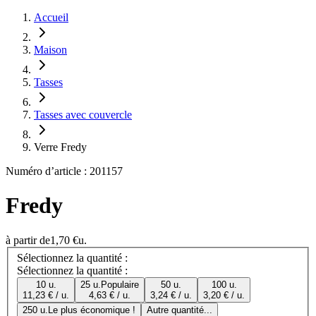
Accueil
Maison
Tasses
Tasses avec couvercle
Verre Fredy
Numéro d’article : 201157
Fredy
à partir de
1,70 €
u.
Sélectionnez la quantité :
Sélectionnez la quantité :
10 u.
25 u.
Populaire
50 u.
100 u.
11,23 € / u.
4,63 € / u.
3,24 € / u.
3,20 € / u.
250 u.
Le plus économique !
Autre quantité...