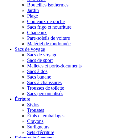
Bouteilles isothermes
Jardin
Plage
Couteaux de poche
Sacs frigo et nourriture
Chapeaux
Pare-soleils de voiture
Matériel de randonnée
Sacs de voyage
Sacs de voyage
Sacs de sport
Malletes et porte-documents
Sacs à dos
Sacs banane
Sacs à chaussures
Trousses de toilette
Sacs personnalisés
Écriture
Stylos
Trousses
Étuis et emballages
Crayons
Surligneurs
Sets d'écriture
Foires et événements