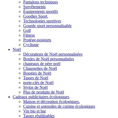
Pantalons techniques
Survêtements
Équipements sportifs
Goodies Sport,
Technologies sportives
Gourde sport personnalisable
Golf
Fitness
Protège-poignets
Cyclisme
Noël
Décorations de Noël personnalisées
Boules de Noël personnalisées
chapeaux de père noël
Chaussettes de Noël
Bougies de Noël
Tasses de Noël
porte-clés de Noël
Stylos de Noël
Plus de produits de Noël
Cadeaux publicitaires écologiques
Maison et décoration écologiques.
Cuisine et ustensiles de cuisine écologiques
Vin bio et bar
Tasses réutilisables