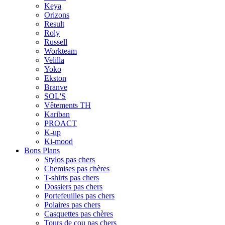
Keya
Orizons
Result
Roly
Russell
Workteam
Velilla
Yoko
Ekston
Branve
SOL'S
Vêtements TH
Kariban
PROACT
K-up
Ki-mood
Bons Plans
Stylos pas chers
Chemises pas chères
T-shirts pas chers
Dossiers pas chers
Portefeuilles pas chers
Polaires pas chers
Casquettes pas chères
Tours de cou pas chers