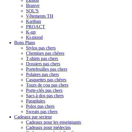
Ekston
Branve
SOL'S
Vêtements TH
Kariban
PROACT
K-up
Ki-mood
Bons Plans
Stylos pas chers
Chemises pas chères
T-shirts pas chers
Dossiers pas chers
Portefeuilles pas chers
Polaires pas chers
Casquettes pas chères
Tours de cou pas chers
Porte-clés pas chers
Sacs à dos pas chers
Parapluies
Polos pas chers
Sweats pas chers
Cadeaux par secteur
Cadeaux pour les enseignants
Cadeaux pour médecins