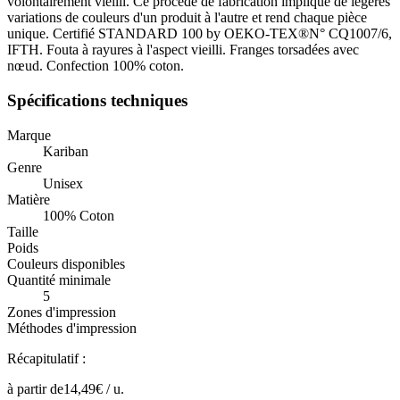
volontairement vieilli. Ce procédé de fabrication implique de légères
variations de couleurs d'un produit à l'autre et rend chaque pièce
unique. Certifié STANDARD 100 by OEKO-TEX®N° CQ1007/6,
IFTH. Fouta à rayures à l'aspect vieilli. Franges torsadées avec
nœud. Confection 100% coton.
Spécifications techniques
Marque
Kariban
Genre
Unisex
Matière
100% Coton
Taille
Poids
Couleurs disponibles
Quantité minimale
5
Zones d'impression
Méthodes d'impression
Récapitulatif :
à partir de
14,49
€ /
u.