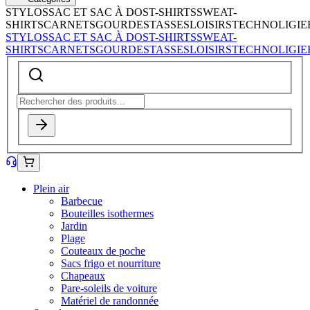
STYLOS
SAC ET SAC À DOS
T-SHIRTS
SWEAT-
SHIRTS
CARNETS
GOURDES
TASSES
LOISIRS
TECHNOLIGIE
STYLOS
SAC ET SAC À DOS
T-SHIRTS
SWEAT-
SHIRTS
CARNETS
GOURDES
TASSES
LOISIRS
TECHNOLIGIE
Plein air
Barbecue
Bouteilles isothermes
Jardin
Plage
Couteaux de poche
Sacs frigo et nourriture
Chapeaux
Pare-soleils de voiture
Matériel de randonnée