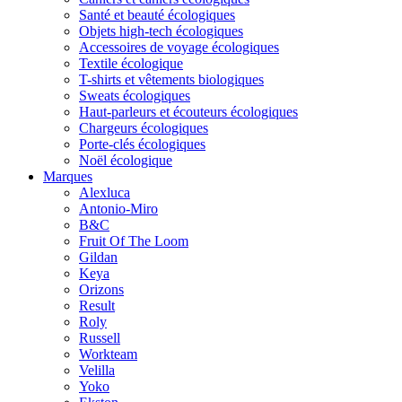
Santé et beauté écologiques
Objets high-tech écologiques
Accessoires de voyage écologiques
Textile écologique
T-shirts et vêtements biologiques
Sweats écologiques
Haut-parleurs et écouteurs écologiques
Chargeurs écologiques
Porte-clés écologiques
Noël écologique
Marques
Alexluca
Antonio-Miro
B&C
Fruit Of The Loom
Gildan
Keya
Orizons
Result
Roly
Russell
Workteam
Velilla
Yoko