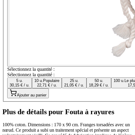
Sélectionnez la quantité :
Sélectionnez la quantité :
5 u.
10 u.
Populaire
25 u.
50 u.
100 u.
Le pl
30,15 € / u.
22,71 € / u.
21,05 € / u.
18,29 € / u.
17,5
Ajouter au panier
Plus de détails pour Fouta à rayures
100% coton. Dimensions : 170 x 90 cm. Franges torsadées avec un
nœud. Ce produit a subi un traitement spécial et présente un aspect