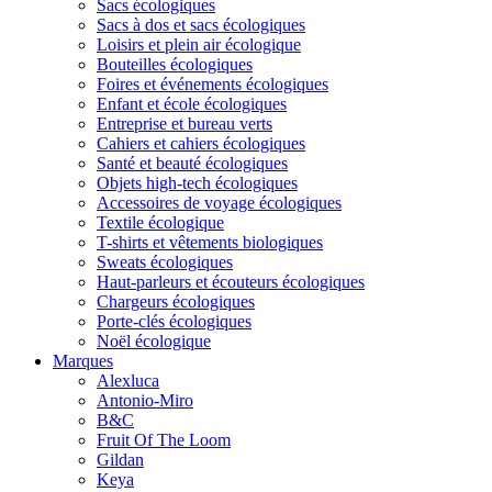
Sacs écologiques
Sacs à dos et sacs écologiques
Loisirs et plein air écologique
Bouteilles écologiques
Foires et événements écologiques
Enfant et école écologiques
Entreprise et bureau verts
Cahiers et cahiers écologiques
Santé et beauté écologiques
Objets high-tech écologiques
Accessoires de voyage écologiques
Textile écologique
T-shirts et vêtements biologiques
Sweats écologiques
Haut-parleurs et écouteurs écologiques
Chargeurs écologiques
Porte-clés écologiques
Noël écologique
Marques
Alexluca
Antonio-Miro
B&C
Fruit Of The Loom
Gildan
Keya