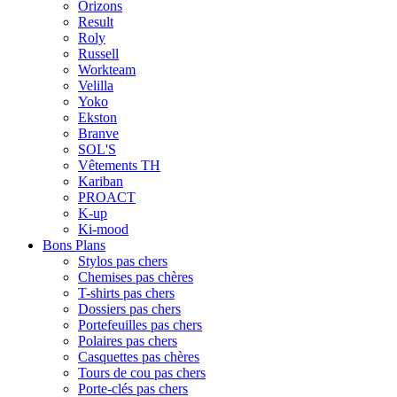
Orizons
Result
Roly
Russell
Workteam
Velilla
Yoko
Ekston
Branve
SOL'S
Vêtements TH
Kariban
PROACT
K-up
Ki-mood
Bons Plans
Stylos pas chers
Chemises pas chères
T-shirts pas chers
Dossiers pas chers
Portefeuilles pas chers
Polaires pas chers
Casquettes pas chères
Tours de cou pas chers
Porte-clés pas chers