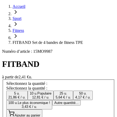
Accueil
Sport
Fitness
FITBAND Set de 4 bandes de fitness TPE
Numéro d’article : 15MO9987
FITBAND
à partir de
2,41 €
u.
Sélectionnez la quantité :
Sélectionnez la quantité :
5 u.
10 u.
Populaire
25 u.
50 u.
21,86 € / u.
12,81 € / u.
5,64 € / u.
4,17 € / u.
100 u.
Le plus économique !
Autre quantité...
3,43 € / u.
Ajouter au panier