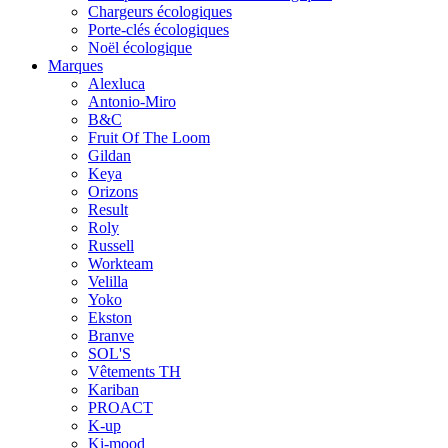
Chargeurs écologiques
Porte-clés écologiques
Noël écologique
Marques
Alexluca
Antonio-Miro
B&C
Fruit Of The Loom
Gildan
Keya
Orizons
Result
Roly
Russell
Workteam
Velilla
Yoko
Ekston
Branve
SOL'S
Vêtements TH
Kariban
PROACT
K-up
Ki-mood