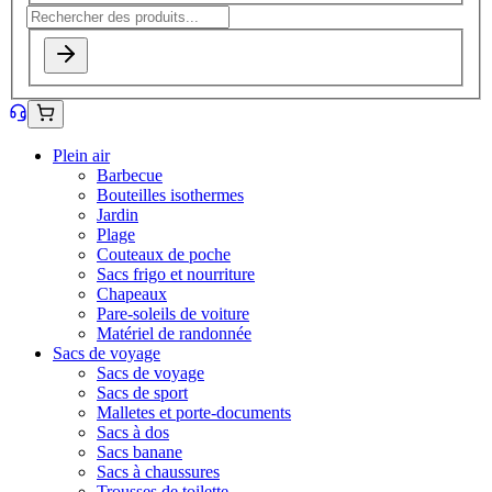
Plein air
Barbecue
Bouteilles isothermes
Jardin
Plage
Couteaux de poche
Sacs frigo et nourriture
Chapeaux
Pare-soleils de voiture
Matériel de randonnée
Sacs de voyage
Sacs de voyage
Sacs de sport
Malletes et porte-documents
Sacs à dos
Sacs banane
Sacs à chaussures
Trousses de toilette