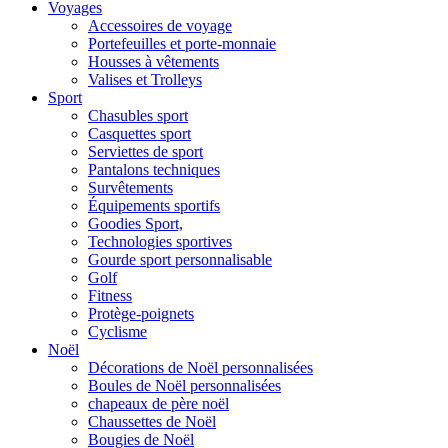
Voyages
Accessoires de voyage
Portefeuilles et porte-monnaie
Housses à vêtements
Valises et Trolleys
Sport
Chasubles sport
Casquettes sport
Serviettes de sport
Pantalons techniques
Survêtements
Équipements sportifs
Goodies Sport,
Technologies sportives
Gourde sport personnalisable
Golf
Fitness
Protège-poignets
Cyclisme
Noël
Décorations de Noël personnalisées
Boules de Noël personnalisées
chapeaux de père noël
Chaussettes de Noël
Bougies de Noël