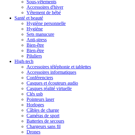
Sous-vêtements
Accessoires d'hiver
Vêtement de bébé
Santé et beauté
Hygiène personnelle
Hygiène
Sets manucure
Anti-stress
Bien-être
Bien-être
Piluliers
High-tech
Accessoires téléphonie et tablettes
Accessoires informatiques
Conférenciers
Casques et écouteurs audio
Casques réalité virtuelle
Clés usb
Pointeurs laser
Horloges
Câbles de charge
Caméras de sport
Batteries de secours
Chargeurs sans fil
Drones