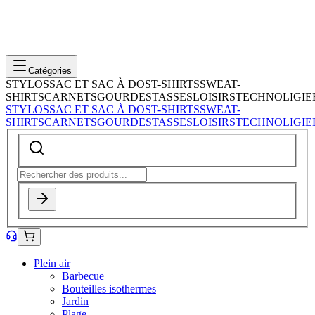
Catégories
STYLOS
SAC ET SAC À DOS
T-SHIRTS
SWEAT-
SHIRTS
CARNETS
GOURDES
TASSES
LOISIRS
TECHNOLIGIE
STYLOS
SAC ET SAC À DOS
T-SHIRTS
SWEAT-
SHIRTS
CARNETS
GOURDES
TASSES
LOISIRS
TECHNOLIGIE
Plein air
Barbecue
Bouteilles isothermes
Jardin
Plage