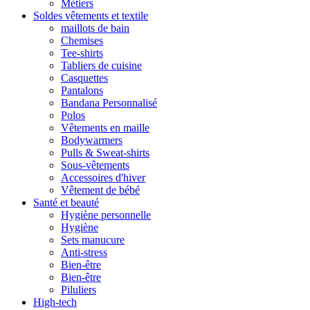
Métiers
Soldes vêtements et textile
maillots de bain
Chemises
Tee-shirts
Tabliers de cuisine
Casquettes
Pantalons
Bandana Personnalisé
Polos
Vêtements en maille
Bodywarmers
Pulls & Sweat-shirts
Sous-vêtements
Accessoires d'hiver
Vêtement de bébé
Santé et beauté
Hygiène personnelle
Hygiène
Sets manucure
Anti-stress
Bien-être
Bien-être
Piluliers
High-tech