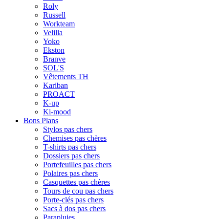
Roly
Russell
Workteam
Velilla
Yoko
Ekston
Branve
SOL'S
Vêtements TH
Kariban
PROACT
K-up
Ki-mood
Bons Plans
Stylos pas chers
Chemises pas chères
T-shirts pas chers
Dossiers pas chers
Portefeuilles pas chers
Polaires pas chers
Casquettes pas chères
Tours de cou pas chers
Porte-clés pas chers
Sacs à dos pas chers
Parapluies