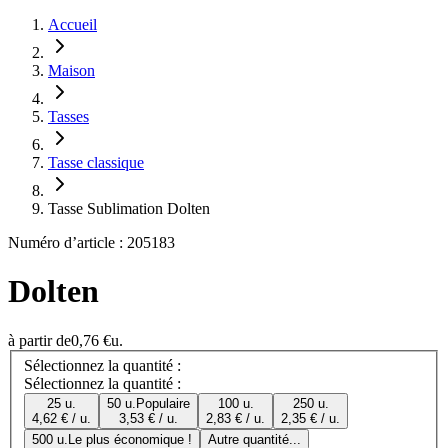
Accueil
Maison
Tasses
Tasse classique
Tasse Sublimation Dolten
Numéro d’article : 205183
Dolten
à partir de
0,76 €
u.
Sélectionnez la quantité :
Sélectionnez la quantité :
25 u.
50 u.
Populaire
100 u.
250 u.
4,62 € / u.
3,53 € / u.
2,83 € / u.
2,35 € / u.
500 u.
Le plus économique !
Autre quantité...