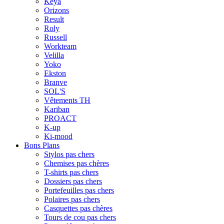
Keya
Orizons
Result
Roly
Russell
Workteam
Velilla
Yoko
Ekston
Branve
SOL'S
Vêtements TH
Kariban
PROACT
K-up
Ki-mood
Bons Plans
Stylos pas chers
Chemises pas chères
T-shirts pas chers
Dossiers pas chers
Portefeuilles pas chers
Polaires pas chers
Casquettes pas chères
Tours de cou pas chers