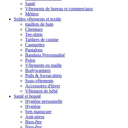
Santé
Vêtements de bureau et commerciaux
Métiers
Soldes vêtements et textile
maillots de bain
Chemises
Tee-shirts
Tabliers de cuisine
Casquettes
Pantalons
Bandana Personnalisé
Polos
Vêtements en maille
Bodywarmers
Pulls & Sweat-shirts
Sous-vêtements
Accessoires d'hiver
Vêtement de bébé
Santé et beauté
Hygiène personnelle
Hygiène
Sets manucure
Anti-stress
Bien-être
Bien-être