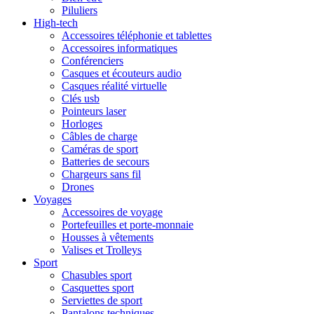
Piluliers
High-tech
Accessoires téléphonie et tablettes
Accessoires informatiques
Conférenciers
Casques et écouteurs audio
Casques réalité virtuelle
Clés usb
Pointeurs laser
Horloges
Câbles de charge
Caméras de sport
Batteries de secours
Chargeurs sans fil
Drones
Voyages
Accessoires de voyage
Portefeuilles et porte-monnaie
Housses à vêtements
Valises et Trolleys
Sport
Chasubles sport
Casquettes sport
Serviettes de sport
Pantalons techniques