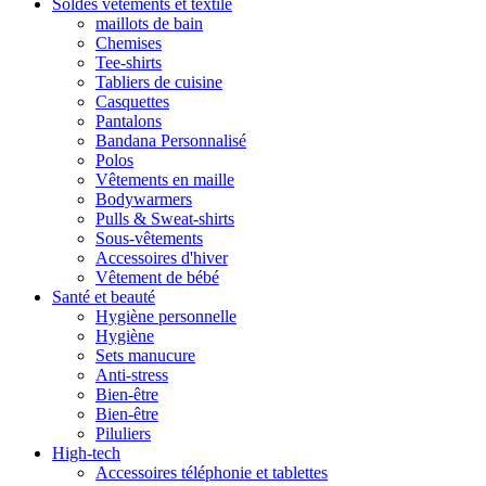
Soldes vêtements et textile
maillots de bain
Chemises
Tee-shirts
Tabliers de cuisine
Casquettes
Pantalons
Bandana Personnalisé
Polos
Vêtements en maille
Bodywarmers
Pulls & Sweat-shirts
Sous-vêtements
Accessoires d'hiver
Vêtement de bébé
Santé et beauté
Hygiène personnelle
Hygiène
Sets manucure
Anti-stress
Bien-être
Bien-être
Piluliers
High-tech
Accessoires téléphonie et tablettes