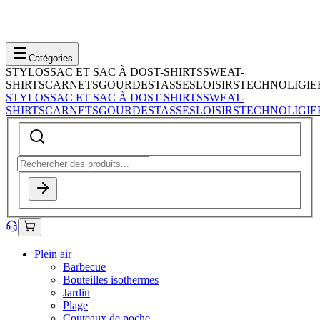
Catégories
STYLOS
SAC ET SAC À DOS
T-SHIRTS
SWEAT-
SHIRTS
CARNETS
GOURDES
TASSES
LOISIRS
TECHNOLIGIE
STYLOS
SAC ET SAC À DOS
T-SHIRTS
SWEAT-
SHIRTS
CARNETS
GOURDES
TASSES
LOISIRS
TECHNOLIGIE
Plein air
Barbecue
Bouteilles isothermes
Jardin
Plage
Couteaux de poche