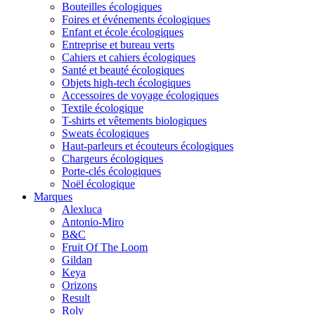
Bouteilles écologiques
Foires et événements écologiques
Enfant et école écologiques
Entreprise et bureau verts
Cahiers et cahiers écologiques
Santé et beauté écologiques
Objets high-tech écologiques
Accessoires de voyage écologiques
Textile écologique
T-shirts et vêtements biologiques
Sweats écologiques
Haut-parleurs et écouteurs écologiques
Chargeurs écologiques
Porte-clés écologiques
Noël écologique
Marques
Alexluca
Antonio-Miro
B&C
Fruit Of The Loom
Gildan
Keya
Orizons
Result
Roly