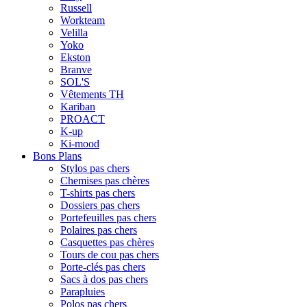
Russell
Workteam
Velilla
Yoko
Ekston
Branve
SOL'S
Vêtements TH
Kariban
PROACT
K-up
Ki-mood
Bons Plans
Stylos pas chers
Chemises pas chères
T-shirts pas chers
Dossiers pas chers
Portefeuilles pas chers
Polaires pas chers
Casquettes pas chères
Tours de cou pas chers
Porte-clés pas chers
Sacs à dos pas chers
Parapluies
Polos pas chers