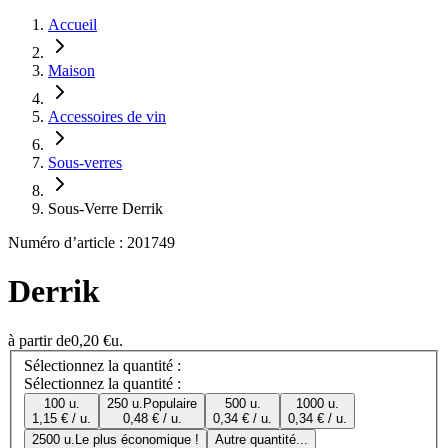
Accueil
Maison
Accessoires de vin
Sous-verres
Sous-Verre Derrik
Numéro d’article : 201749
Derrik
à partir de
0,20 €
u.
Sélectionnez la quantité :
Sélectionnez la quantité :
100 u.
250 u.
Populaire
500 u.
1000 u.
1,15 € / u.
0,48 € / u.
0,34 € / u.
0,34 € / u.
2500 u.
Le plus économique !
Autre quantité...