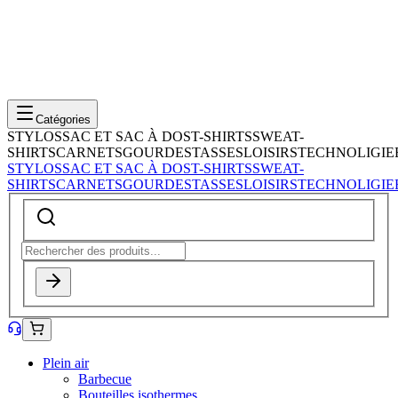
Catégories
STYLOS
SAC ET SAC À DOS
T-SHIRTS
SWEAT-
SHIRTS
CARNETS
GOURDES
TASSES
LOISIRS
TECHNOLIGIE
STYLOS
SAC ET SAC À DOS
T-SHIRTS
SWEAT-
SHIRTS
CARNETS
GOURDES
TASSES
LOISIRS
TECHNOLIGIE
Plein air
Barbecue
Bouteilles isothermes