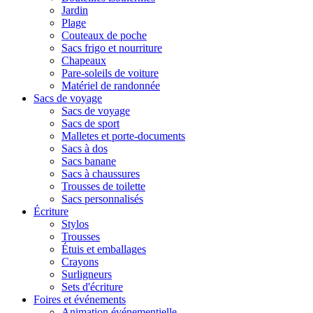
Jardin
Plage
Couteaux de poche
Sacs frigo et nourriture
Chapeaux
Pare-soleils de voiture
Matériel de randonnée
Sacs de voyage
Sacs de voyage
Sacs de sport
Malletes et porte-documents
Sacs à dos
Sacs banane
Sacs à chaussures
Trousses de toilette
Sacs personnalisés
Écriture
Stylos
Trousses
Étuis et emballages
Crayons
Surligneurs
Sets d'écriture
Foires et événements
Animation événementielle