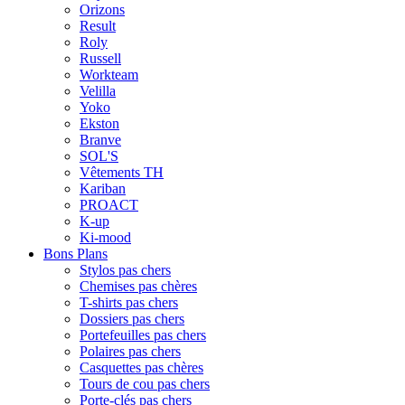
Orizons
Result
Roly
Russell
Workteam
Velilla
Yoko
Ekston
Branve
SOL'S
Vêtements TH
Kariban
PROACT
K-up
Ki-mood
Bons Plans
Stylos pas chers
Chemises pas chères
T-shirts pas chers
Dossiers pas chers
Portefeuilles pas chers
Polaires pas chers
Casquettes pas chères
Tours de cou pas chers
Porte-clés pas chers