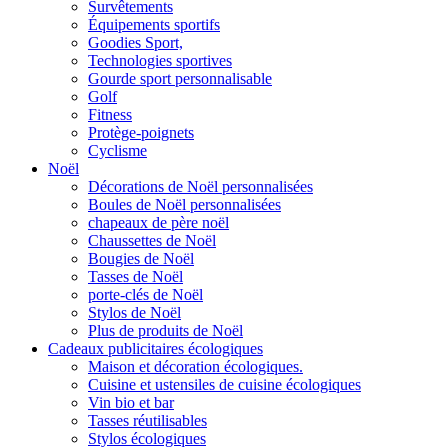
Survêtements
Équipements sportifs
Goodies Sport,
Technologies sportives
Gourde sport personnalisable
Golf
Fitness
Protège-poignets
Cyclisme
Noël
Décorations de Noël personnalisées
Boules de Noël personnalisées
chapeaux de père noël
Chaussettes de Noël
Bougies de Noël
Tasses de Noël
porte-clés de Noël
Stylos de Noël
Plus de produits de Noël
Cadeaux publicitaires écologiques
Maison et décoration écologiques.
Cuisine et ustensiles de cuisine écologiques
Vin bio et bar
Tasses réutilisables
Stylos écologiques