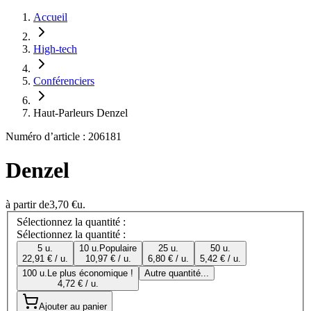
Accueil
High-tech
Conférenciers
Haut-Parleurs Denzel
Numéro d’article : 206181
Denzel
à partir de
3,70 €
u.
Sélectionnez la quantité :
Sélectionnez la quantité :
5 u.
10 u.
Populaire
25 u.
50 u.
22,91 € / u.
10,97 € / u.
6,80 € / u.
5,42 € / u.
100 u.
Le plus économique !
Autre quantité...
4,72 € / u.
Ajouter au panier