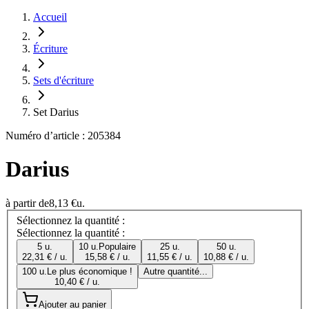
Accueil
Écriture
Sets d'écriture
Set Darius
Numéro d’article : 205384
Darius
à partir de
8,13 €
u.
Sélectionnez la quantité :
Sélectionnez la quantité :
5 u.
10 u.
Populaire
25 u.
50 u.
22,31 € / u.
15,58 € / u.
11,55 € / u.
10,88 € / u.
100 u.
Le plus économique !
Autre quantité...
10,40 € / u.
Ajouter au panier