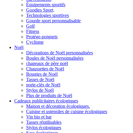
Équipements sportifs
Goodies Sport,
Technologies sportives
Gourde sport personnalisable
Golf
Fitness
Protège-poignets
Cyclisme
Noël
Décorations de Noël personnalisées
Boules de Noël personnalisées
chapeaux de père noël
Chaussettes de Noël
Bougies de Noël
Tasses de Noël
porte-clés de Noël
Stylos de Noël
Plus de produits de Noël
Cadeaux publicitaires écologiques
Maison et décoration écologiques.
Cuisine et ustensiles de cuisine écologiques
Vin bio et bar
Tasses réutilisables
Stylos écologiques
Sacs écologiques