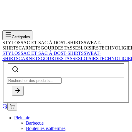
Catégories
STYLOS
SAC ET SAC À DOS
T-SHIRTS
SWEAT-
SHIRTS
CARNETS
GOURDES
TASSES
LOISIRS
TECHNOLIGIE
STYLOS
SAC ET SAC À DOS
T-SHIRTS
SWEAT-
SHIRTS
CARNETS
GOURDES
TASSES
LOISIRS
TECHNOLIGIE
Plein air
Barbecue
Bouteilles isothermes