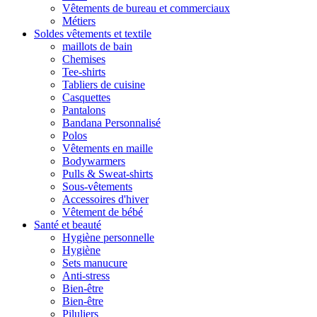
Vêtements de bureau et commerciaux
Métiers
Soldes vêtements et textile
maillots de bain
Chemises
Tee-shirts
Tabliers de cuisine
Casquettes
Pantalons
Bandana Personnalisé
Polos
Vêtements en maille
Bodywarmers
Pulls & Sweat-shirts
Sous-vêtements
Accessoires d'hiver
Vêtement de bébé
Santé et beauté
Hygiène personnelle
Hygiène
Sets manucure
Anti-stress
Bien-être
Bien-être
Piluliers