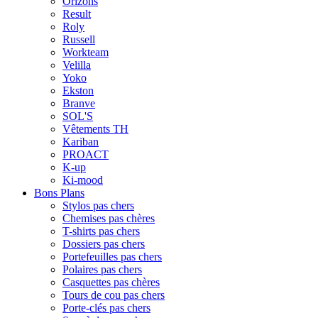
Orizons
Result
Roly
Russell
Workteam
Velilla
Yoko
Ekston
Branve
SOL'S
Vêtements TH
Kariban
PROACT
K-up
Ki-mood
Bons Plans
Stylos pas chers
Chemises pas chères
T-shirts pas chers
Dossiers pas chers
Portefeuilles pas chers
Polaires pas chers
Casquettes pas chères
Tours de cou pas chers
Porte-clés pas chers