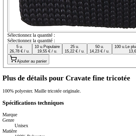
Sélectionnez la quantité :
Sélectionnez la quantité :
5 u.
10 u.
Populaire
25 u.
50 u.
100 u.
Le pl
26,78 € / u.
19,55 € / u.
15,22 € / u.
14,23 € / u.
13,6
Ajouter au panier
Plus de détails pour Cravate fine tricotée
100% polyester. Maille tricotée originale.
Spécifications techniques
Marque
Genre
Unisex
Matière