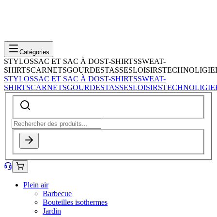
Catégories
STYLOS
SAC ET SAC À DOS
T-SHIRTS
SWEAT-
SHIRTS
CARNETS
GOURDES
TASSES
LOISIRS
TECHNOLIGIE
STYLOS
SAC ET SAC À DOS
T-SHIRTS
SWEAT-
SHIRTS
CARNETS
GOURDES
TASSES
LOISIRS
TECHNOLIGIE
Plein air
Barbecue
Bouteilles isothermes
Jardin