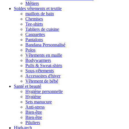
Métiers
Soldes vêtements et textile
maillots de bain
Chemises
Tee-shirts
Tabliers de cuisine
Casquettes
Pantalons
Bandana Personnalisé
Polos
Vêtements en maille
Bodywarmers
Pulls & Sweat-shirts
Sous-vêtements
Accessoires d'hiver
Vêtement de bébé
Santé et beauté
Hygiène personnelle
Hygiène
Sets manucure
Anti-stress
Bien-être
Bien-être
Piluliers
High-tech