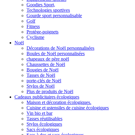
Goodies Sport,
Technologies sportives
Gourde sport personnalisable
Golf
Fitness
Protège-poignets
Cyclisme
Noël
Décorations de Noël personnalisées
Boules de Noël personnalisées
chapeaux de père noël
Chaussettes de Noël
Bougies de Noël
Tasses de Noël
porte-clés de Noël
Stylos de Noël
Plus de produits de Noël
Cadeaux publicitaires écologiques
Maison et décoration écologiques.
Cuisine et ustensiles de cuisine écologiques
Vin bio et bar
Tasses réutilisables
Stylos écologiques
Sacs écologiques
Sacs à dos et sacs écologiques