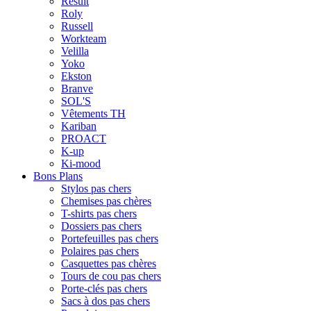
Result
Roly
Russell
Workteam
Velilla
Yoko
Ekston
Branve
SOL'S
Vêtements TH
Kariban
PROACT
K-up
Ki-mood
Bons Plans
Stylos pas chers
Chemises pas chères
T-shirts pas chers
Dossiers pas chers
Portefeuilles pas chers
Polaires pas chers
Casquettes pas chères
Tours de cou pas chers
Porte-clés pas chers
Sacs à dos pas chers