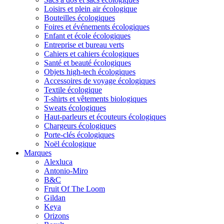
Loisirs et plein air écologique
Bouteilles écologiques
Foires et événements écologiques
Enfant et école écologiques
Entreprise et bureau verts
Cahiers et cahiers écologiques
Santé et beauté écologiques
Objets high-tech écologiques
Accessoires de voyage écologiques
Textile écologique
T-shirts et vêtements biologiques
Sweats écologiques
Haut-parleurs et écouteurs écologiques
Chargeurs écologiques
Porte-clés écologiques
Noël écologique
Marques
Alexluca
Antonio-Miro
B&C
Fruit Of The Loom
Gildan
Keya
Orizons