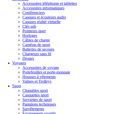
Accessoires téléphonie et tablettes
Accessoires informatiques
Conférenciers
Casques et écouteurs audio
Casques réalité virtuelle
Clés usb
Pointeurs laser
Horloges
Câbles de charge
Caméras de sport
Batteries de secours
Chargeurs sans fil
Drones
Voyages
Accessoires de voyage
Portefeuilles et porte-monnaie
Housses à vêtements
Valises et Trolleys
Sport
Chasubles sport
Casquettes sport
Serviettes de sport
Pantalons techniques
Survêtements
Équipements sportifs