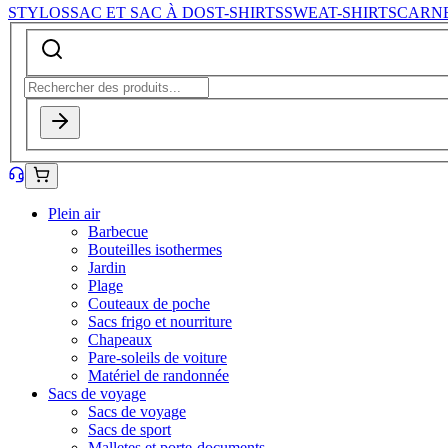
STYLOS
SAC ET SAC À DOS
T-SHIRTS
SWEAT-SHIRTS
CARN
Plein air
Barbecue
Bouteilles isothermes
Jardin
Plage
Couteaux de poche
Sacs frigo et nourriture
Chapeaux
Pare-soleils de voiture
Matériel de randonnée
Sacs de voyage
Sacs de voyage
Sacs de sport
Malletes et porte-documents