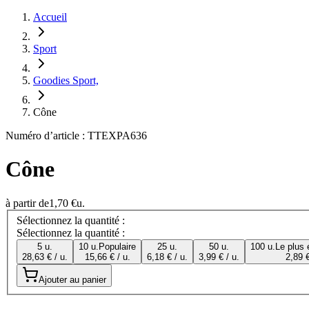
Accueil
Sport
Goodies Sport,
Cône
Numéro d’article : TTEXPA636
Cône
à partir de
1,70 €
u.
Sélectionnez la quantité :
Sélectionnez la quantité :
5 u.
10 u.
Populaire
25 u.
50 u.
100 u.
Le plus
28,63 € / u.
15,66 € / u.
6,18 € / u.
3,99 € / u.
2,89 €
Ajouter au panier