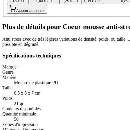
2,18 € / u.
1,40 € / u.
1,25 € / u.
1,08 € / u.
0,89 
Ajouter au panier
Plus de détails pour Coeur mousse anti-str
Anti stress avec de trés légères variations de densité, poids, ou taill
possible en dégradé.
Spécifications techniques
Marque
Genre
Matière
Mousse de plastique PU
Taille
6,5 x 5 x 7 cm
Poids
21 gr
Couleurs disponibles
Quantité minimale
50
Zones d'impression
Méthodes d'impression