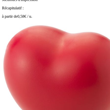
Récapitulatif :
à partir de
0,58
€ /
u.