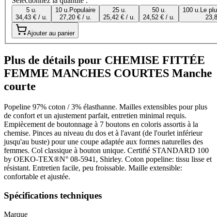
Sélectionnez la quantité :
5 u.
10 u.
Populaire
25 u.
50 u.
100 u.
Le pl
34,43 € / u.
27,20 € / u.
25,42 € / u.
24,52 € / u.
23,8
Ajouter au panier
Plus de détails pour CHEMISE FITTÉE
FEMME MANCHES COURTES Manche
courte
Popeline 97% coton / 3% élasthanne. Mailles extensibles pour plus
de confort et un ajustement parfait, entretien minimal requis.
Empiècement de boutonnage à 7 boutons en coloris assortis à la
chemise. Pinces au niveau du dos et à l'avant (de l'ourlet inférieur
jusqu'au buste) pour une coupe adaptée aux formes naturelles des
femmes. Col classique à bouton unique. Certifié STANDARD 100
by OEKO-TEX®N° 08-5941, Shirley. Coton popeline: tissu lisse et
résistant. Entretien facile, peu froissable. Maille extensible:
confortable et ajustée.
Spécifications techniques
Marque