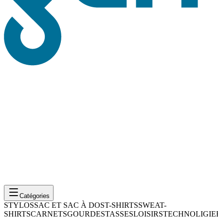
Catégories
STYLOS
SAC ET SAC À DOS
T-SHIRTS
SWEAT-
SHIRTS
CARNETS
GOURDES
TASSES
LOISIRS
TECHNOLIGIE