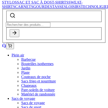
STYLOS
SAC ET SAC À DOS
T-SHIRTS
SWEAT-
SHIRTS
CARNETS
GOURDES
TASSES
LOISIRS
TECHNOLIGIE
Plein air
Barbecue
Bouteilles isothermes
Jardin
Plage
Couteaux de poche
Sacs frigo et nourriture
Chapeaux
Pare-soleils de voiture
Matériel de randonnée
Sacs de voyage
Sacs de voyage
Sacs de sport