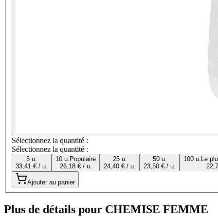
Sélectionnez la quantité :
Sélectionnez la quantité :
5 u.
10 u.
Populaire
25 u.
50 u.
100 u.
Le pl
33,41 € / u.
26,18 € / u.
24,40 € / u.
23,50 € / u.
22,7
Ajouter au panier
Plus de détails pour CHEMISE FEMME