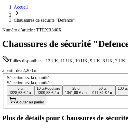
Accueil
Chaussures de sécurité "Defence"
Numéro d’article : TTEXR340X
Chaussures de sécurité "Defenc
Tailles disponibles : 12 UK, 11 UK, 10 UK, 9 UK, 8 UK, 7 UK
à partir de
22,20 €
u.
Sélectionnez la quantité :
Sélectionnez la quantité :
5 u.
10 u.
Populaire
25 u.
50 u.
100 u.
1328,63 € / u.
1309,88 € / u.
1041,88 € / u.
911,54 € / u.
Ajouter au panier
Plus de détails pour Chaussures de sécuri