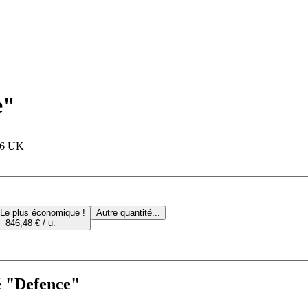
e"
, 6 UK
Le plus économique !
Autre quantité...
846,48 € / u.
té "Defence"