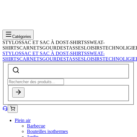
Catégories
STYLOS
SAC ET SAC À DOS
T-SHIRTS
SWEAT-
SHIRTS
CARNETS
GOURDES
TASSES
LOISIRS
TECHNOLIGIE
STYLOS
SAC ET SAC À DOS
T-SHIRTS
SWEAT-
SHIRTS
CARNETS
GOURDES
TASSES
LOISIRS
TECHNOLIGIE
Plein air
Barbecue
Bouteilles isothermes
Jardin