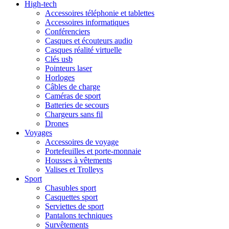
High-tech
Accessoires téléphonie et tablettes
Accessoires informatiques
Conférenciers
Casques et écouteurs audio
Casques réalité virtuelle
Clés usb
Pointeurs laser
Horloges
Câbles de charge
Caméras de sport
Batteries de secours
Chargeurs sans fil
Drones
Voyages
Accessoires de voyage
Portefeuilles et porte-monnaie
Housses à vêtements
Valises et Trolleys
Sport
Chasubles sport
Casquettes sport
Serviettes de sport
Pantalons techniques
Survêtements