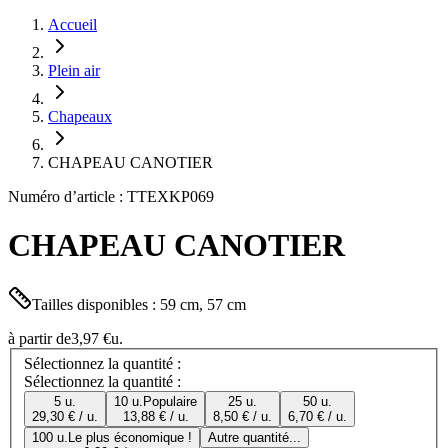
Accueil
Plein air
Chapeaux
CHAPEAU CANOTIER
Numéro d’article : TTEXKP069
CHAPEAU CANOTIER
Tailles disponibles : 59 cm, 57 cm
à partir de
3,97 €
u.
Sélectionnez la quantité :
Sélectionnez la quantité :
5 u.
10 u.
Populaire
25 u.
50 u.
29,30 € / u.
13,88 € / u.
8,50 € / u.
6,70 € / u.
100 u.
Le plus économique !
Autre quantité...