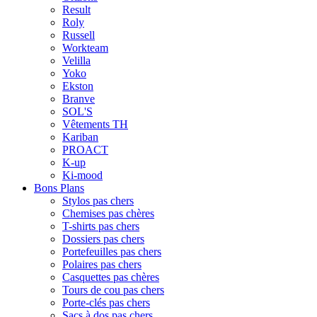
Result
Roly
Russell
Workteam
Velilla
Yoko
Ekston
Branve
SOL'S
Vêtements TH
Kariban
PROACT
K-up
Ki-mood
Bons Plans
Stylos pas chers
Chemises pas chères
T-shirts pas chers
Dossiers pas chers
Portefeuilles pas chers
Polaires pas chers
Casquettes pas chères
Tours de cou pas chers
Porte-clés pas chers
Sacs à dos pas chers