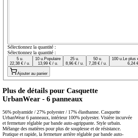
Sélectionnez la quantité :
Sélectionnez la quantité :
5 u.
10 u.
Populaire
25 u.
50 u.
100 u.
Le plus
22,38 € / u.
13,99 € / u.
8,96 € / u.
7,28 € / u.
6,24 €
Ajouter au panier
Plus de détails pour Casquette
UrbanWear - 6 panneaux
56% polyamide / 27% polyester / 17% élasthanne. Casquette
UrbanWear 6 panneaux, intérieur 100% polyester. Visière incurvée
et fermeture réglable par bande auto-agrippante. Style urbain.
Mélange des matières pour plus de souplesse et de résistance.
Pratique et rapide, la fermeture arrière réglable par bande auto-