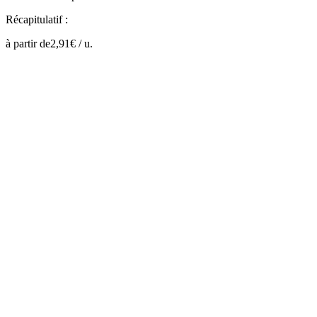
Récapitulatif :
à partir de
2,91
€ /
u.