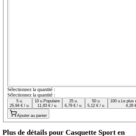
Sélectionnez la quantité :
Sélectionnez la quantité :
5 u.
10 u.
Populaire
25 u.
50 u.
100 u.
Le plus
25,94 € / u.
11,83 € / u.
6,79 € / u.
5,12 € / u.
4,28 €
Ajouter au panier
Plus de détails pour Casquette Sport en