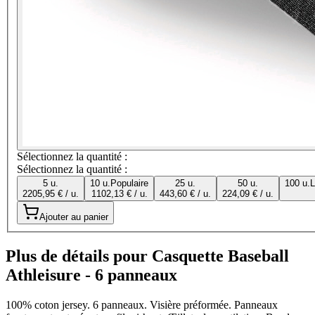
Sélectionnez la quantité :
Sélectionnez la quantité :
5 u.
10 u.
Populaire
25 u.
50 u.
100 u.
L
2205,95 € / u.
1102,13 € / u.
443,60 € / u.
224,09 € / u.
Ajouter au panier
Plus de détails pour Casquette Baseball
Athleisure - 6 panneaux
100% coton jersey. 6 panneaux. Visière préformée. Panneaux