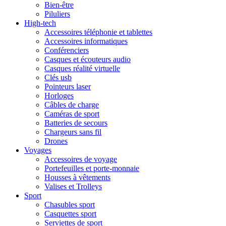
Bien-être
Piluliers
High-tech
Accessoires téléphonie et tablettes
Accessoires informatiques
Conférenciers
Casques et écouteurs audio
Casques réalité virtuelle
Clés usb
Pointeurs laser
Horloges
Câbles de charge
Caméras de sport
Batteries de secours
Chargeurs sans fil
Drones
Voyages
Accessoires de voyage
Portefeuilles et porte-monnaie
Housses à vêtements
Valises et Trolleys
Sport
Chasubles sport
Casquettes sport
Serviettes de sport