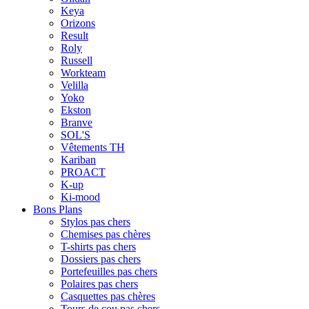
Keya
Orizons
Result
Roly
Russell
Workteam
Velilla
Yoko
Ekston
Branve
SOL'S
Vêtements TH
Kariban
PROACT
K-up
Ki-mood
Bons Plans
Stylos pas chers
Chemises pas chères
T-shirts pas chers
Dossiers pas chers
Portefeuilles pas chers
Polaires pas chers
Casquettes pas chères
Tours de cou pas chers