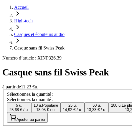
Accueil
High-tech
Casques et écouteurs audio
Casque sans fil Swiss Peak
Numéro d’article : XINP326.39
Casque sans fil Swiss Peak
à partir de
11,23 €
u.
Sélectionnez la quantité :
Sélectionnez la quantité :
5 u.
10 u.
Populaire
25 u.
50 u.
100 u.
Le pl
25,68 € / u.
18,95 € / u.
14,92 € / u.
13,33 € / u.
13,2
Ajouter au panier