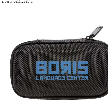
à partir de
11,23
€ /
u.