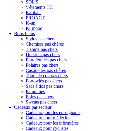
SOL'S
Vêtements TH
Kariban
PROACT
K-up
Ki-mood
Bons Plans
Stylos pas chers
Chemises pas chères
T-shirts pas chers
Dossiers pas chers
Portefeuilles pas chers
Polaires pas chers
Casquettes pas chères
Tours de cou pas chers
Porte-clés pas chers
Sacs à dos pas chers
Parapluies
Polos pas chers
Sweats pas chers
Cadeaux par secteur
Cadeaux pour les enseignants
Cadeaux pour médecins
Cadeaux pour les infirmières
Cadeaux pour cyclistes