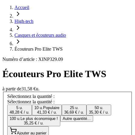
Accueil
High-tech
Casques et écouteurs audio
Écouteurs Pro Elite TWS
Numéro d’article : XINP329.09
Écouteurs Pro Elite TWS
à partir de
31,58 €
u.
Sélectionnez la quantité :
Sélectionnez la quantité :
5 u.
10 u.
Populaire
25 u.
50 u.
48,28 € / u.
41,33 € / u.
36,69 € / u.
35,30 € / u.
100 u.
Le plus économique !
Autre quantité...
35,25 € / u.
Ajouter au panier