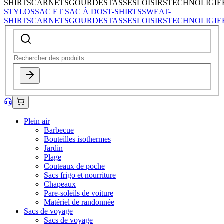
SHIRTS
CARNETS
GOURDES
TASSES
LOISIRS
TECHNOLIGIE
STYLOS
SAC ET SAC À DOS
T-SHIRTS
SWEAT-
SHIRTS
CARNETS
GOURDES
TASSES
LOISIRS
TECHNOLIGIE
Plein air
Barbecue
Bouteilles isothermes
Jardin
Plage
Couteaux de poche
Sacs frigo et nourriture
Chapeaux
Pare-soleils de voiture
Matériel de randonnée
Sacs de voyage
Sacs de voyage