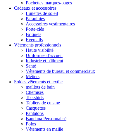
Pochettes marques-pages
Cadeaux et accessoires
Lunettes de soleil
Parapluies
Accessoires vestimentaires
Porte-clés
Briquets
Eventails
Vêtements professionnels
Haute visibilité
Uniformes d'accueil
Industrie et bâtiment
Santé
Vêtements de bureau et commerciaux
Métiers
Soldes vêtements et textile
maillots de bain
Chemises
Tee-shirts
Tabliers de cuisine
Casquettes
Pantalons
Bandana Personnalisé
Polos
Vêtements en maille