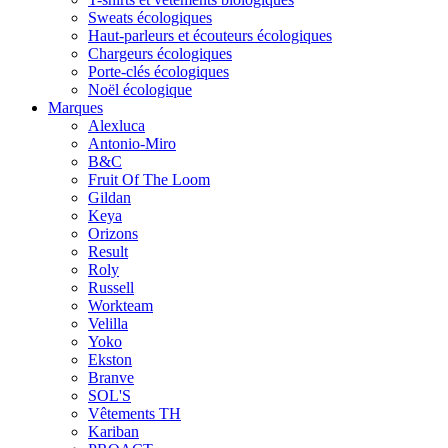
Sweats écologiques
Haut-parleurs et écouteurs écologiques
Chargeurs écologiques
Porte-clés écologiques
Noël écologique
Marques
Alexluca
Antonio-Miro
B&C
Fruit Of The Loom
Gildan
Keya
Orizons
Result
Roly
Russell
Workteam
Velilla
Yoko
Ekston
Branve
SOL'S
Vêtements TH
Kariban