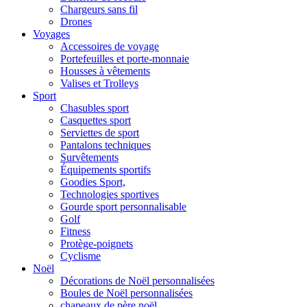
Chargeurs sans fil
Drones
Voyages
Accessoires de voyage
Portefeuilles et porte-monnaie
Housses à vêtements
Valises et Trolleys
Sport
Chasubles sport
Casquettes sport
Serviettes de sport
Pantalons techniques
Survêtements
Équipements sportifs
Goodies Sport,
Technologies sportives
Gourde sport personnalisable
Golf
Fitness
Protège-poignets
Cyclisme
Noël
Décorations de Noël personnalisées
Boules de Noël personnalisées
chapeaux de père noël