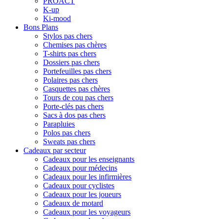
PROACT
K-up
Ki-mood
Bons Plans
Stylos pas chers
Chemises pas chères
T-shirts pas chers
Dossiers pas chers
Portefeuilles pas chers
Polaires pas chers
Casquettes pas chères
Tours de cou pas chers
Porte-clés pas chers
Sacs à dos pas chers
Parapluies
Polos pas chers
Sweats pas chers
Cadeaux par secteur
Cadeaux pour les enseignants
Cadeaux pour médecins
Cadeaux pour les infirmières
Cadeaux pour cyclistes
Cadeaux pour les joueurs
Cadeaux de motard
Cadeaux pour les voyageurs