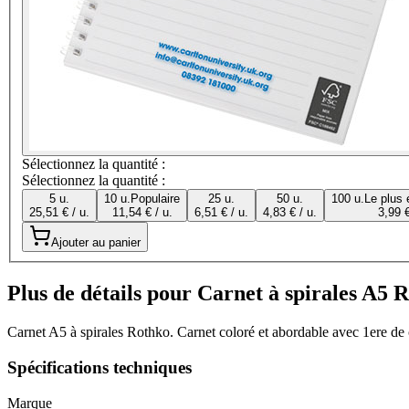
Sélectionnez la quantité :
Sélectionnez la quantité :
5 u.
10 u.
Populaire
25 u.
50 u.
100 u.
Le plus
25,51 € / u.
11,54 € / u.
6,51 € / u.
4,83 € / u.
3,99 €
Ajouter au panier
Plus de détails pour Carnet à spirales A5 
Carnet A5 à spirales Rothko. Carnet coloré et abordable avec 1ere de
Spécifications techniques
Marque