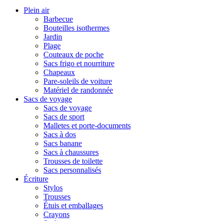
Plein air
Barbecue
Bouteilles isothermes
Jardin
Plage
Couteaux de poche
Sacs frigo et nourriture
Chapeaux
Pare-soleils de voiture
Matériel de randonnée
Sacs de voyage
Sacs de voyage
Sacs de sport
Malletes et porte-documents
Sacs à dos
Sacs banane
Sacs à chaussures
Trousses de toilette
Sacs personnalisés
Écriture
Stylos
Trousses
Étuis et emballages
Crayons