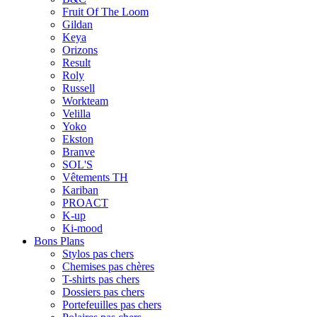
Fruit Of The Loom
Gildan
Keya
Orizons
Result
Roly
Russell
Workteam
Velilla
Yoko
Ekston
Branve
SOL'S
Vêtements TH
Kariban
PROACT
K-up
Ki-mood
Bons Plans
Stylos pas chers
Chemises pas chères
T-shirts pas chers
Dossiers pas chers
Portefeuilles pas chers