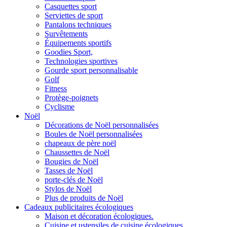
Casquettes sport
Serviettes de sport
Pantalons techniques
Survêtements
Équipements sportifs
Goodies Sport,
Technologies sportives
Gourde sport personnalisable
Golf
Fitness
Protège-poignets
Cyclisme
Noël
Décorations de Noël personnalisées
Boules de Noël personnalisées
chapeaux de père noël
Chaussettes de Noël
Bougies de Noël
Tasses de Noël
porte-clés de Noël
Stylos de Noël
Plus de produits de Noël
Cadeaux publicitaires écologiques
Maison et décoration écologiques.
Cuisine et ustensiles de cuisine écologiques