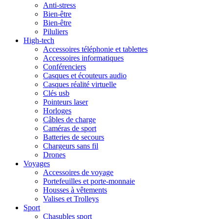
Anti-stress
Bien-être
Bien-être
Piluliers
High-tech
Accessoires téléphonie et tablettes
Accessoires informatiques
Conférenciers
Casques et écouteurs audio
Casques réalité virtuelle
Clés usb
Pointeurs laser
Horloges
Câbles de charge
Caméras de sport
Batteries de secours
Chargeurs sans fil
Drones
Voyages
Accessoires de voyage
Portefeuilles et porte-monnaie
Housses à vêtements
Valises et Trolleys
Sport
Chasubles sport