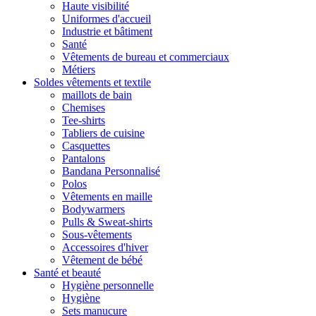
Haute visibilité
Uniformes d'accueil
Industrie et bâtiment
Santé
Vêtements de bureau et commerciaux
Métiers
Soldes vêtements et textile
maillots de bain
Chemises
Tee-shirts
Tabliers de cuisine
Casquettes
Pantalons
Bandana Personnalisé
Polos
Vêtements en maille
Bodywarmers
Pulls & Sweat-shirts
Sous-vêtements
Accessoires d'hiver
Vêtement de bébé
Santé et beauté
Hygiène personnelle
Hygiène
Sets manucure