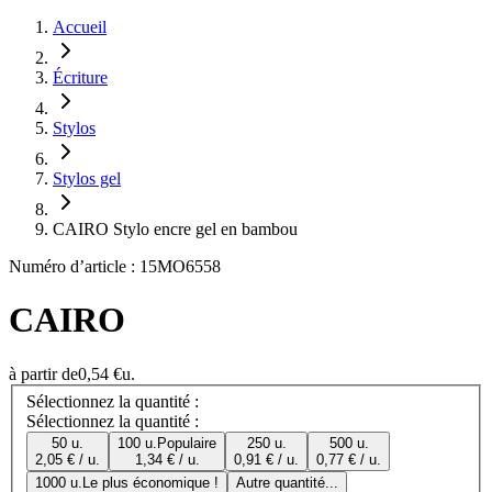
Accueil
Écriture
Stylos
Stylos gel
CAIRO Stylo encre gel en bambou
Numéro d’article : 15MO6558
CAIRO
à partir de
0,54 €
u.
Sélectionnez la quantité :
Sélectionnez la quantité :
50 u.
100 u.
Populaire
250 u.
500 u.
2,05 € / u.
1,34 € / u.
0,91 € / u.
0,77 € / u.
1000 u.
Le plus économique !
Autre quantité...