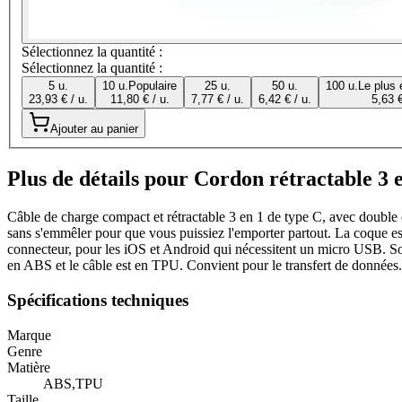
Sélectionnez la quantité :
Sélectionnez la quantité :
5 u.
10 u.
Populaire
25 u.
50 u.
100 u.
Le plus
23,93 € / u.
11,80 € / u.
7,77 € / u.
6,42 € / u.
5,63 €
Ajouter au panier
Plus de détails pour Cordon rétractable 3 
Câble de charge compact et rétractable 3 en 1 de type C, avec double 
sans s'emmêler pour que vous puissiez l'emporter partout. La coque es
connecteur, pour les iOS et Android qui nécessitent un micro USB. Son
en ABS et le câble est en TPU. Convient pour le transfert de données.
Spécifications techniques
Marque
Genre
Matière
ABS,TPU
Taille