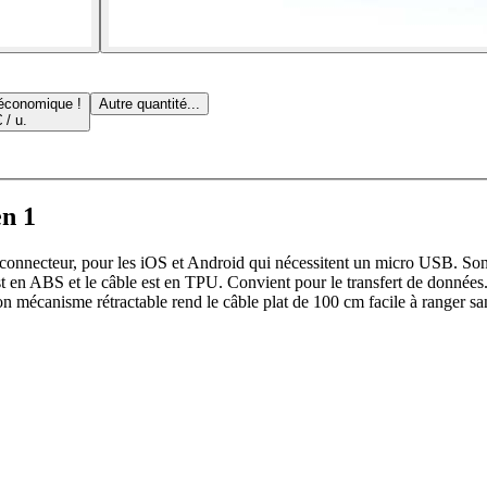
 économique !
Autre quantité...
 / u.
en 1
connecteur, pour les iOS et Android qui nécessitent un micro USB. Son 
t en ABS et le câble est en TPU. Convient pour le transfert de données
 mécanisme rétractable rend le câble plat de 100 cm facile à ranger sa