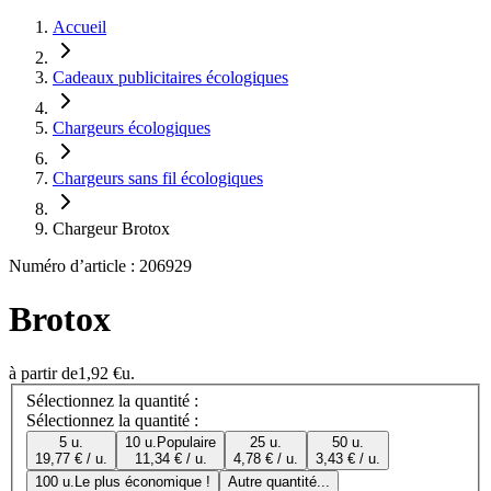
Accueil
Cadeaux publicitaires écologiques
Chargeurs écologiques
Chargeurs sans fil écologiques
Chargeur Brotox
Numéro d’article : 206929
Brotox
à partir de
1,92 €
u.
Sélectionnez la quantité :
Sélectionnez la quantité :
5 u.
10 u.
Populaire
25 u.
50 u.
19,77 € / u.
11,34 € / u.
4,78 € / u.
3,43 € / u.
100 u.
Le plus économique !
Autre quantité...