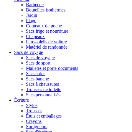
Barbecue
Bouteilles isothermes
Jardin
Plage
Couteaux de poche
Sacs frigo et nourriture
Chapeaux
Pare-soleils de voiture
Matériel de randonnée
Sacs de voyage
Sacs de voyage
Sacs de sport
Malletes et porte-documents
Sacs à dos
Sacs banane
Sacs à chaussures
Trousses de toilette
Sacs personnalisés
Écriture
Stylos
Trousses
Étuis et emballages
Crayons
Surligneurs
Sets d'écriture