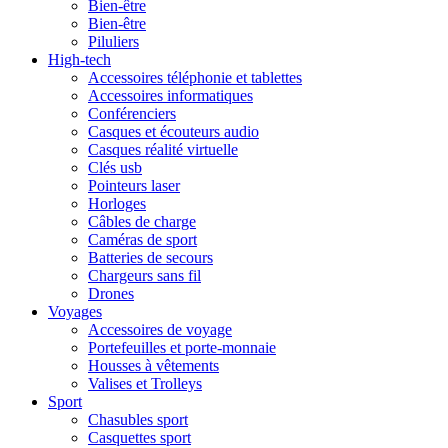
Bien-être
Bien-être
Piluliers
High-tech
Accessoires téléphonie et tablettes
Accessoires informatiques
Conférenciers
Casques et écouteurs audio
Casques réalité virtuelle
Clés usb
Pointeurs laser
Horloges
Câbles de charge
Caméras de sport
Batteries de secours
Chargeurs sans fil
Drones
Voyages
Accessoires de voyage
Portefeuilles et porte-monnaie
Housses à vêtements
Valises et Trolleys
Sport
Chasubles sport
Casquettes sport