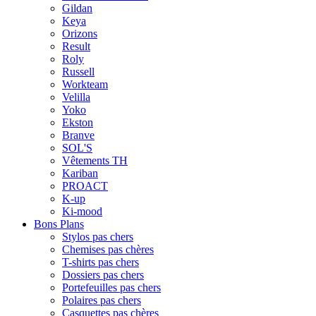
Gildan
Keya
Orizons
Result
Roly
Russell
Workteam
Velilla
Yoko
Ekston
Branve
SOL'S
Vêtements TH
Kariban
PROACT
K-up
Ki-mood
Bons Plans
Stylos pas chers
Chemises pas chères
T-shirts pas chers
Dossiers pas chers
Portefeuilles pas chers
Polaires pas chers
Casquettes pas chères