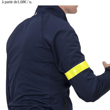
à partir de
1,68
€ /
u.