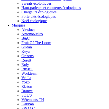
Sweats écologiques
Haut-parleurs et écouteurs écologiques
Chargeurs écologiques
Porte-clés écologiques
Noël écologique
Marques
Alexluca
Antonio-Miro
B&C
Fruit Of The Loom
Gildan
Keya
Orizons
Result
Roly
Russell
Workteam
Velilla
Yoko
Ekston
Branve
SOL'S
Vêtements TH
Kariban
PROACT