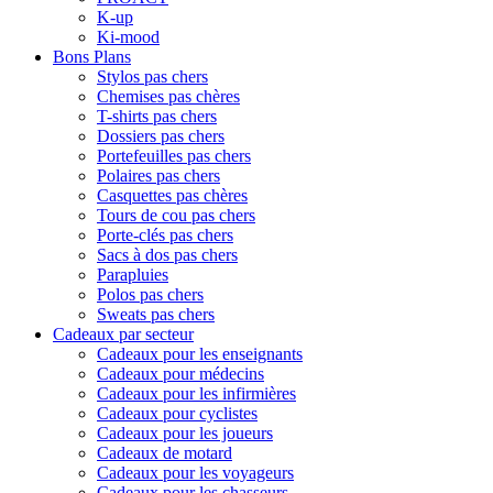
K-up
Ki-mood
Bons Plans
Stylos pas chers
Chemises pas chères
T-shirts pas chers
Dossiers pas chers
Portefeuilles pas chers
Polaires pas chers
Casquettes pas chères
Tours de cou pas chers
Porte-clés pas chers
Sacs à dos pas chers
Parapluies
Polos pas chers
Sweats pas chers
Cadeaux par secteur
Cadeaux pour les enseignants
Cadeaux pour médecins
Cadeaux pour les infirmières
Cadeaux pour cyclistes
Cadeaux pour les joueurs
Cadeaux de motard
Cadeaux pour les voyageurs
Cadeaux pour les chasseurs