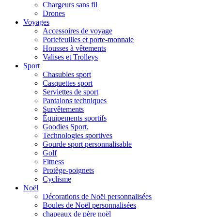
Chargeurs sans fil
Drones
Voyages
Accessoires de voyage
Portefeuilles et porte-monnaie
Housses à vêtements
Valises et Trolleys
Sport
Chasubles sport
Casquettes sport
Serviettes de sport
Pantalons techniques
Survêtements
Équipements sportifs
Goodies Sport,
Technologies sportives
Gourde sport personnalisable
Golf
Fitness
Protège-poignets
Cyclisme
Noël
Décorations de Noël personnalisées
Boules de Noël personnalisées
chapeaux de père noël