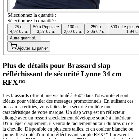
Sélectionnez la quantité :
Sélectionnez la quantité :
25 u.
50 u.
Populaire
100 u.
250 u.
500 u.
Le plus é
4,92 € / u.
3,37 € / u.
2,60 € / u.
2,05 € / u.
1,94 € 
Autre quantité...
Ajouter au panier
Plus de détails pour Brassard slap
réfléchissant de sécurité Lynne 34 cm
RFX™
Les brassards offrent une visibilité à 360° dans l'obscurité et sont
idéaux pour véhiculer des messages promotionnels. En utilisant ces
brassards certifiés, vous faites de la sécurité routière une
caractéristique de votre marque. Un slap wrap est un réflecteur
allongé avec un ressort spécialement développé soudé à l'intérieur.
D'un léger claquement, il s'enroule facilement autour du bras ou de
la cheville. Disponible en plusieurs tailles, et en couleur blanche ou
jaune. Il est doté d'un film réfléchissant souple RFX™ florescent