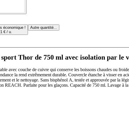
us économique !
Autre quantité...
1 € / u.
 sport Thor de 750 ml avec isolation par le 
urable avec couche de cuivre qui conserve les boissons chaudes ou froid
 tendance la rend extrêmement durable. Couvercle étanche à visser en ac
sement et le nettoyage. Sans bisphénol A, testée et approuvée par la légi
ion REACH. Parfaite pour les glaçons. Capacité de 750 ml. Lavage à la