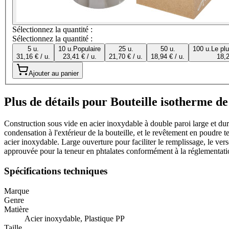
Sélectionnez la quantité :
Sélectionnez la quantité :
5 u.
10 u.
Populaire
25 u.
50 u.
100 u.
Le pl
31,16 € / u.
23,41 € / u.
21,70 € / u.
18,94 € / u.
18,2
Ajouter au panier
Plus de détails pour Bouteille isotherme de
Construction sous vide en acier inoxydable à double paroi large et d
condensation à l'extérieur de la bouteille, et le revêtement en poudre
acier inoxydable. Large ouverture pour faciliter le remplissage, le ver
approuvée pour la teneur en phtalates conformément à la réglementat
Spécifications techniques
Marque
Genre
Matière
Acier inoxydable, Plastique PP
Taille