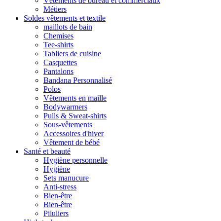
Vêtements de bureau et commerciaux
Métiers
Soldes vêtements et textile
maillots de bain
Chemises
Tee-shirts
Tabliers de cuisine
Casquettes
Pantalons
Bandana Personnalisé
Polos
Vêtements en maille
Bodywarmers
Pulls & Sweat-shirts
Sous-vêtements
Accessoires d'hiver
Vêtement de bébé
Santé et beauté
Hygiène personnelle
Hygiène
Sets manucure
Anti-stress
Bien-être
Bien-être
Piluliers