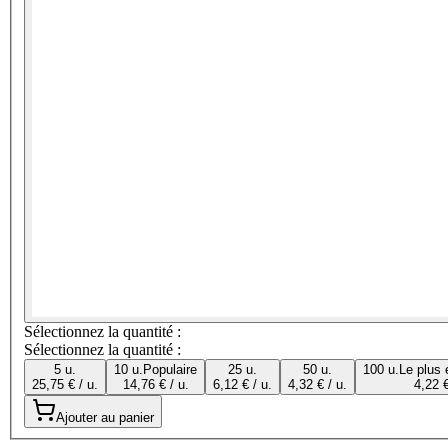
Sélectionnez la quantité :
Sélectionnez la quantité :
5 u.
10 u.
Populaire
25 u.
50 u.
100 u.
Le plus
25,75 € / u.
14,76 € / u.
6,12 € / u.
4,32 € / u.
4,22 €
Ajouter au panier