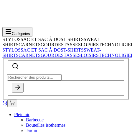
Catégories
STYLOS
SAC ET SAC À DOS
T-SHIRTS
SWEAT-
SHIRTS
CARNETS
GOURDES
TASSES
LOISIRS
TECHNOLIGIE
STYLOS
SAC ET SAC À DOS
T-SHIRTS
SWEAT-
SHIRTS
CARNETS
GOURDES
TASSES
LOISIRS
TECHNOLIGIE
Plein air
Barbecue
Bouteilles isothermes
Jardin