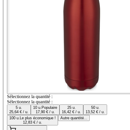
Sélectionnez la quantité :
Sélectionnez la quantité :
5 u.
10 u.
Populaire
25 u.
50 u.
25,64 € / u.
17,90 € / u.
16,42 € / u.
13,52 € / u.
100 u.
Le plus économique !
Autre quantité...
12,83 € / u.