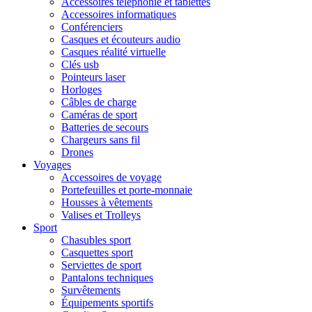
Accessoires téléphonie et tablettes
Accessoires informatiques
Conférenciers
Casques et écouteurs audio
Casques réalité virtuelle
Clés usb
Pointeurs laser
Horloges
Câbles de charge
Caméras de sport
Batteries de secours
Chargeurs sans fil
Drones
Voyages
Accessoires de voyage
Portefeuilles et porte-monnaie
Housses à vêtements
Valises et Trolleys
Sport
Chasubles sport
Casquettes sport
Serviettes de sport
Pantalons techniques
Survêtements
Équipements sportifs