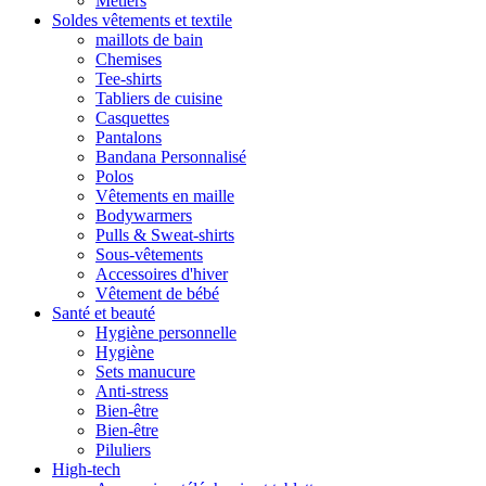
Métiers
Soldes vêtements et textile
maillots de bain
Chemises
Tee-shirts
Tabliers de cuisine
Casquettes
Pantalons
Bandana Personnalisé
Polos
Vêtements en maille
Bodywarmers
Pulls & Sweat-shirts
Sous-vêtements
Accessoires d'hiver
Vêtement de bébé
Santé et beauté
Hygiène personnelle
Hygiène
Sets manucure
Anti-stress
Bien-être
Bien-être
Piluliers
High-tech