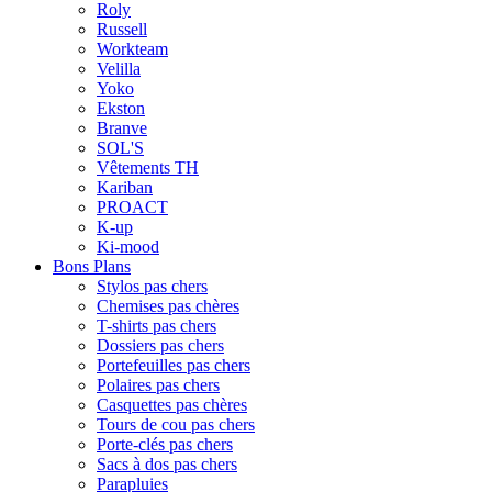
Roly
Russell
Workteam
Velilla
Yoko
Ekston
Branve
SOL'S
Vêtements TH
Kariban
PROACT
K-up
Ki-mood
Bons Plans
Stylos pas chers
Chemises pas chères
T-shirts pas chers
Dossiers pas chers
Portefeuilles pas chers
Polaires pas chers
Casquettes pas chères
Tours de cou pas chers
Porte-clés pas chers
Sacs à dos pas chers
Parapluies