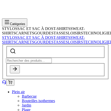
Catégories
STYLOS
SAC ET SAC À DOS
T-SHIRTS
SWEAT-
SHIRTS
CARNETS
GOURDES
TASSES
LOISIRS
TECHNOLIGIE
STYLOS
SAC ET SAC À DOS
T-SHIRTS
SWEAT-
SHIRTS
CARNETS
GOURDES
TASSES
LOISIRS
TECHNOLIGIE
Plein air
Barbecue
Bouteilles isothermes
Jardin
Plage