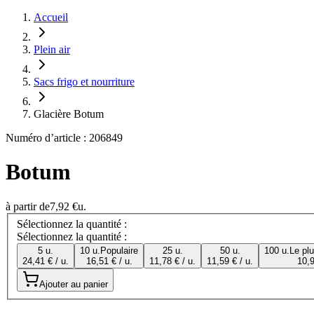
Accueil
Plein air
Sacs frigo et nourriture
Glacière Botum
Numéro d’article : 206849
Botum
à partir de
7,92 €
u.
Sélectionnez la quantité :
Sélectionnez la quantité :
5 u.
10 u.
Populaire
25 u.
50 u.
100 u.
Le pl
24,41 € / u.
16,51 € / u.
11,78 € / u.
11,59 € / u.
10,9
Ajouter au panier