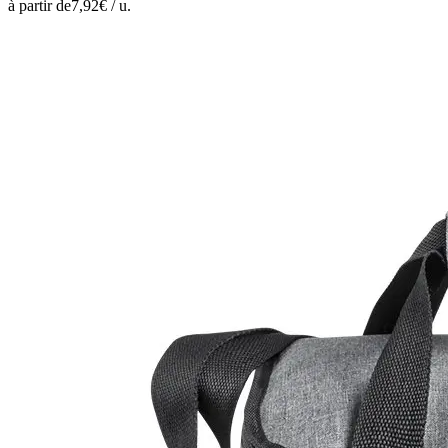
à partir de
7,92
€ /
u.