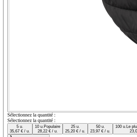
Sélectionnez la quantité :
Sélectionnez la quantité :
5 u.
10 u.
Populaire
25 u.
50 u.
100 u.
Le pl
35,67 € / u.
28,22 € / u.
25,20 € / u.
23,97 € / u.
23,0