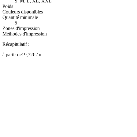
S, M, L, XL, XXL
Poids
Couleurs disponibles
Quantité minimale
5
Zones d'impression
Méthodes d'impression
Récapitulatif :
à partir de
19,72
€ /
u.