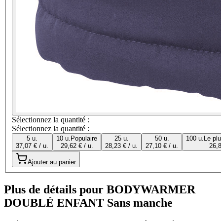
Sélectionnez la quantité :
Sélectionnez la quantité :
5 u.
10 u.
Populaire
25 u.
50 u.
100 u.
Le pl
37,07 € / u.
29,62 € / u.
28,23 € / u.
27,10 € / u.
26,8
Ajouter au panier
Plus de détails pour BODYWARMER
DOUBLÉ ENFANT Sans manche