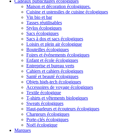
Cadeaux publicitaires écologiques
Maison et décoration écologiques.
Cuisine et ustensiles de cuisine écologiques
Vin bio et bar
Tasses réutilisables
Stylos écologiques
Sacs écologiques
Sacs à dos et sacs écologiques
Loisirs et plein air écologique
Bouteilles écologiques
Foires et événements écologiques
Enfant et école écologiques
Entreprise et bureau verts
Cahiers et cahiers écologiques
Santé et beauté écologiques
Objets high-tech écologiques
Accessoires de voyage écologiques
Textile écologique
T-shirts et vêtements biologiques
Sweats écologiques
Haut-parleurs et écouteurs écologiques
Chargeurs écologiques
Porte-clés écologiques
Noël écologique
Marques