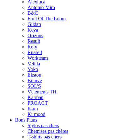
Alexluca
Antonio-Miro
B&C
Fruit Of The Loom
Gildan
Keya
Orizons
Result
Roly
Russell
Workteam
Velilla
Yoko
Ekston
Branve
SOL'S
Vêtements TH
Kariban
PROACT
K-up
Ki-mood
Bons Plans
Stylos pas chers
Chemises pas chères
T-shirts pas chers