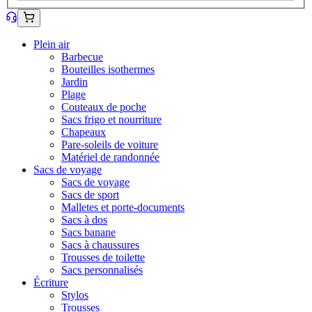
Plein air
Barbecue
Bouteilles isothermes
Jardin
Plage
Couteaux de poche
Sacs frigo et nourriture
Chapeaux
Pare-soleils de voiture
Matériel de randonnée
Sacs de voyage
Sacs de voyage
Sacs de sport
Malletes et porte-documents
Sacs à dos
Sacs banane
Sacs à chaussures
Trousses de toilette
Sacs personnalisés
Écriture
Stylos
Trousses