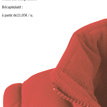
Récapitulatif :
à partir de
21,05
€ /
u.