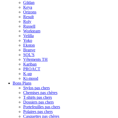
Gildan
Keya
Orizons
Result
Roly
Russell
Workteam
Velilla
Yoko
Ekston
Branve
SOL'S
Vêtements TH
Kariban
PROACT
K-up
Ki-mood
Bons Plans
Stylos pas chers
Chemises pas chères
T-shirts pas chers
Dossiers pas chers
Portefeuilles pas chers
Polaires pas chers
Casquettes pas chères