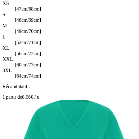
XS
[47cm/68cm]
S
[48cm/69cm]
M
[49cm/70cm]
L
[52cm/71cm]
XL
[56cm/72cm]
XXL
[60cm/73cm]
3XL
[64cm/74cm]
Récapitulatif :
à partir de
8,06
€ /
u.