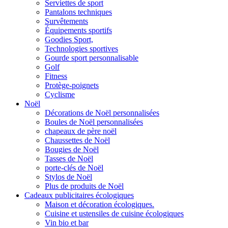
Serviettes de sport
Pantalons techniques
Survêtements
Équipements sportifs
Goodies Sport,
Technologies sportives
Gourde sport personnalisable
Golf
Fitness
Protège-poignets
Cyclisme
Noël
Décorations de Noël personnalisées
Boules de Noël personnalisées
chapeaux de père noël
Chaussettes de Noël
Bougies de Noël
Tasses de Noël
porte-clés de Noël
Stylos de Noël
Plus de produits de Noël
Cadeaux publicitaires écologiques
Maison et décoration écologiques.
Cuisine et ustensiles de cuisine écologiques
Vin bio et bar