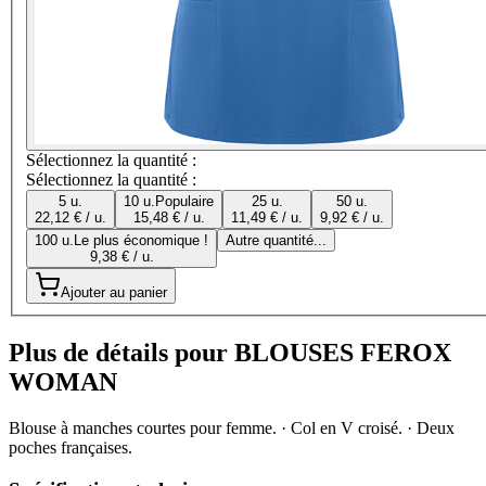
Sélectionnez la quantité :
Sélectionnez la quantité :
5 u.
10 u.
Populaire
25 u.
50 u.
22,12 € / u.
15,48 € / u.
11,49 € / u.
9,92 € / u.
100 u.
Le plus économique !
Autre quantité...
9,38 € / u.
Ajouter au panier
Plus de détails pour BLOUSES FEROX
WOMAN
Blouse à manches courtes pour femme. · Col en V croisé. · Deux
poches françaises.