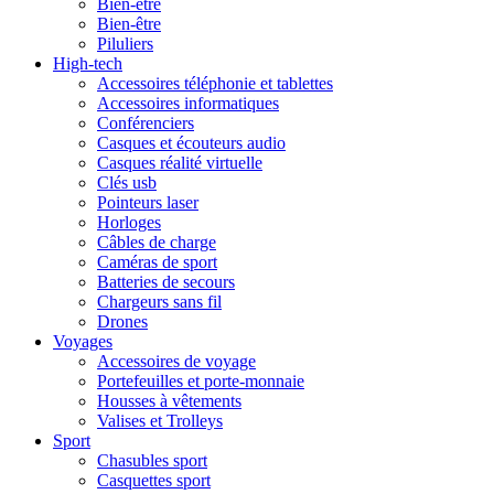
Bien-être
Bien-être
Piluliers
High-tech
Accessoires téléphonie et tablettes
Accessoires informatiques
Conférenciers
Casques et écouteurs audio
Casques réalité virtuelle
Clés usb
Pointeurs laser
Horloges
Câbles de charge
Caméras de sport
Batteries de secours
Chargeurs sans fil
Drones
Voyages
Accessoires de voyage
Portefeuilles et porte-monnaie
Housses à vêtements
Valises et Trolleys
Sport
Chasubles sport
Casquettes sport