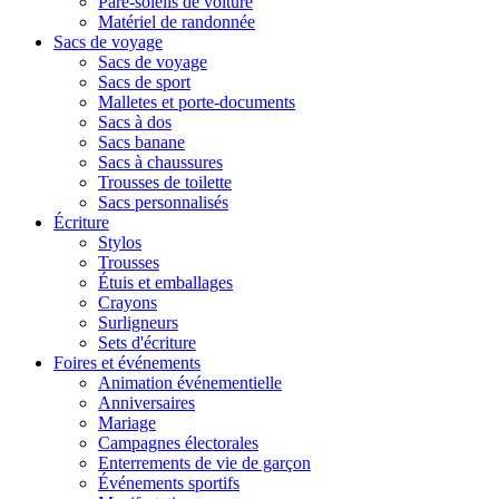
Pare-soleils de voiture
Matériel de randonnée
Sacs de voyage
Sacs de voyage
Sacs de sport
Malletes et porte-documents
Sacs à dos
Sacs banane
Sacs à chaussures
Trousses de toilette
Sacs personnalisés
Écriture
Stylos
Trousses
Étuis et emballages
Crayons
Surligneurs
Sets d'écriture
Foires et événements
Animation événementielle
Anniversaires
Mariage
Campagnes électorales
Enterrements de vie de garçon
Événements sportifs