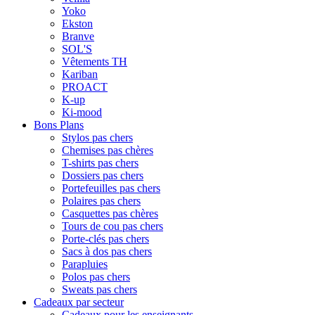
Yoko
Ekston
Branve
SOL'S
Vêtements TH
Kariban
PROACT
K-up
Ki-mood
Bons Plans
Stylos pas chers
Chemises pas chères
T-shirts pas chers
Dossiers pas chers
Portefeuilles pas chers
Polaires pas chers
Casquettes pas chères
Tours de cou pas chers
Porte-clés pas chers
Sacs à dos pas chers
Parapluies
Polos pas chers
Sweats pas chers
Cadeaux par secteur
Cadeaux pour les enseignants