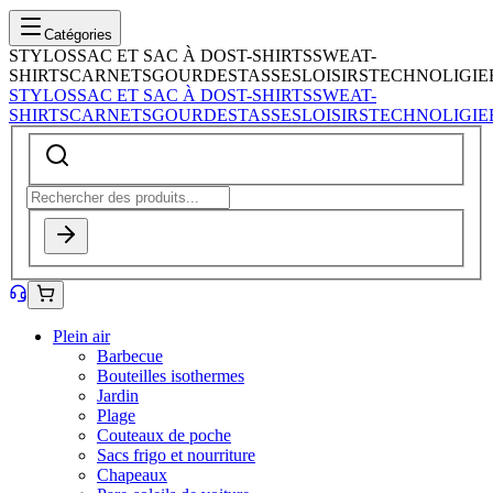
Catégories
STYLOS
SAC ET SAC À DOS
T-SHIRTS
SWEAT-
SHIRTS
CARNETS
GOURDES
TASSES
LOISIRS
TECHNOLIGIE
STYLOS
SAC ET SAC À DOS
T-SHIRTS
SWEAT-
SHIRTS
CARNETS
GOURDES
TASSES
LOISIRS
TECHNOLIGIE
Plein air
Barbecue
Bouteilles isothermes
Jardin
Plage
Couteaux de poche
Sacs frigo et nourriture
Chapeaux