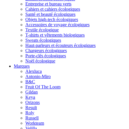
Entreprise et bureau verts
Cahiers et cahiers écologiques
Santé et beauté écologiques
Objets high-tech écologiques
Accessoires de voyage écologiques
Textile écologique
T-shirts et vêtements biologiques
Sweats écologiques
Haut-parleurs et écouteurs écologiques
Chargeurs écologiques
Porte-clés écologiques
Noël écologique
Marques
Alexluca
Antonio-Miro
B&C
Fruit Of The Loom
Gildan
Keya
Orizons
Result
Roly
Russell
Workteam
Velilla