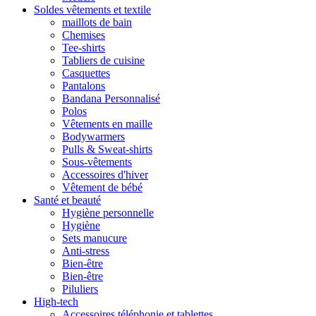
Soldes vêtements et textile
maillots de bain
Chemises
Tee-shirts
Tabliers de cuisine
Casquettes
Pantalons
Bandana Personnalisé
Polos
Vêtements en maille
Bodywarmers
Pulls & Sweat-shirts
Sous-vêtements
Accessoires d'hiver
Vêtement de bébé
Santé et beauté
Hygiène personnelle
Hygiène
Sets manucure
Anti-stress
Bien-être
Bien-être
Piluliers
High-tech
Accessoires téléphonie et tablettes