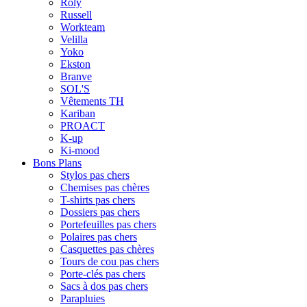
Roly
Russell
Workteam
Velilla
Yoko
Ekston
Branve
SOL'S
Vêtements TH
Kariban
PROACT
K-up
Ki-mood
Bons Plans
Stylos pas chers
Chemises pas chères
T-shirts pas chers
Dossiers pas chers
Portefeuilles pas chers
Polaires pas chers
Casquettes pas chères
Tours de cou pas chers
Porte-clés pas chers
Sacs à dos pas chers
Parapluies