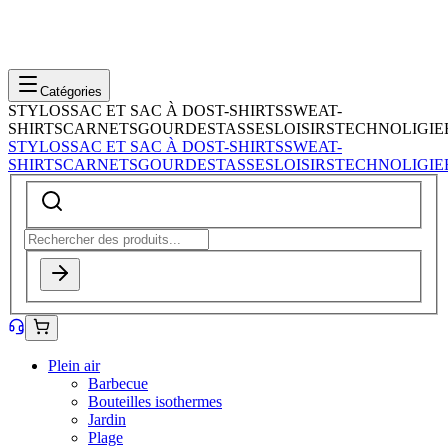
Catégories
STYLOS
SAC ET SAC À DOS
T-SHIRTS
SWEAT-
SHIRTS
CARNETS
GOURDES
TASSES
LOISIRS
TECHNOLIGIE
STYLOS
SAC ET SAC À DOS
T-SHIRTS
SWEAT-
SHIRTS
CARNETS
GOURDES
TASSES
LOISIRS
TECHNOLIGIE
Plein air
Barbecue
Bouteilles isothermes
Jardin
Plage