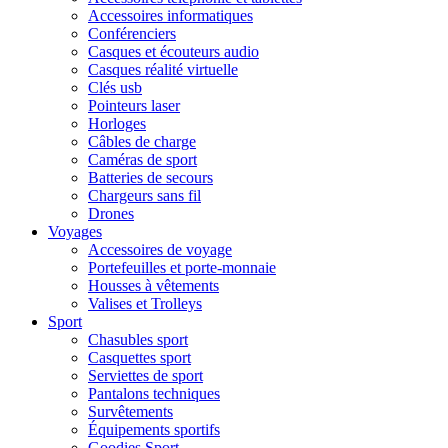
Accessoires informatiques
Conférenciers
Casques et écouteurs audio
Casques réalité virtuelle
Clés usb
Pointeurs laser
Horloges
Câbles de charge
Caméras de sport
Batteries de secours
Chargeurs sans fil
Drones
Voyages
Accessoires de voyage
Portefeuilles et porte-monnaie
Housses à vêtements
Valises et Trolleys
Sport
Chasubles sport
Casquettes sport
Serviettes de sport
Pantalons techniques
Survêtements
Équipements sportifs
Goodies Sport,