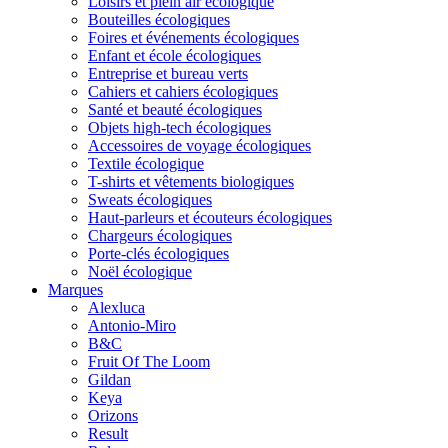
Loisirs et plein air écologique
Bouteilles écologiques
Foires et événements écologiques
Enfant et école écologiques
Entreprise et bureau verts
Cahiers et cahiers écologiques
Santé et beauté écologiques
Objets high-tech écologiques
Accessoires de voyage écologiques
Textile écologique
T-shirts et vêtements biologiques
Sweats écologiques
Haut-parleurs et écouteurs écologiques
Chargeurs écologiques
Porte-clés écologiques
Noël écologique
Marques
Alexluca
Antonio-Miro
B&C
Fruit Of The Loom
Gildan
Keya
Orizons
Result