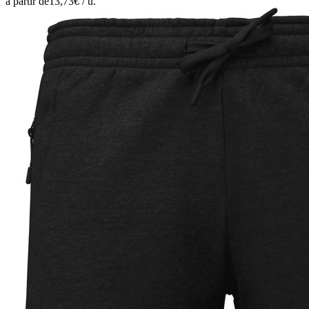
à partir de
13,73
€ /
u.