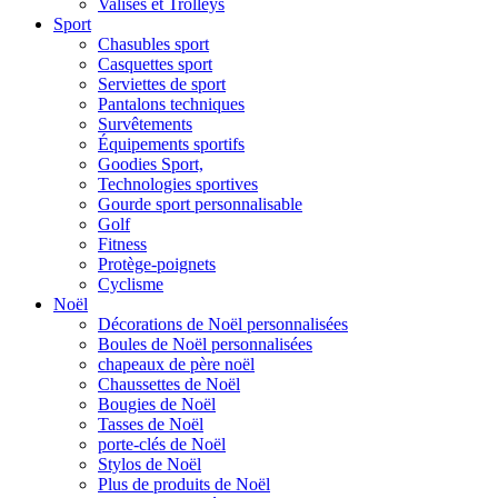
Valises et Trolleys
Sport
Chasubles sport
Casquettes sport
Serviettes de sport
Pantalons techniques
Survêtements
Équipements sportifs
Goodies Sport,
Technologies sportives
Gourde sport personnalisable
Golf
Fitness
Protège-poignets
Cyclisme
Noël
Décorations de Noël personnalisées
Boules de Noël personnalisées
chapeaux de père noël
Chaussettes de Noël
Bougies de Noël
Tasses de Noël
porte-clés de Noël
Stylos de Noël
Plus de produits de Noël