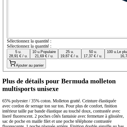
Sélectionnez la quantité :
Sélectionnez la quantité :
5 u.
10 u.
Populaire
25 u.
50 u.
100 u.
Le pl
28,91 € / u.
21,69 € / u.
19,87 € / u.
17,37 € / u.
16,7
Ajouter au panier
Plus de détails pour Bermuda molleton
multisports unisexe
65% polyester / 35% coton. Molleton gratté. Ceinture élastiquée
avec cordon de serrage ton sur ton. Pour plus de confort, finition
intérieur taille par bande élastique au touché doux, contrastée avec
liseré fluorescent. 2 poches côtés fantaisie avec fermeture à glissière,
sac de poche en maille filet et une poche téléphone contrastée
fluorescente. 1 poche plaquée arrière. Finition double aiguille au bas