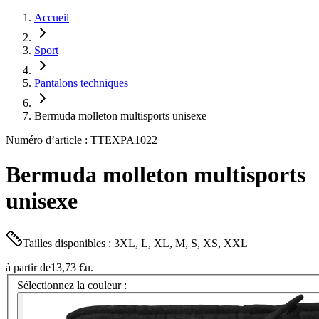
Accueil
Sport
Pantalons techniques
Bermuda molleton multisports unisexe
Numéro d’article : TTEXPA1022
Bermuda molleton multisports
unisexe
Tailles disponibles : 3XL, L, XL, M, S, XS, XXL
à partir de
13,73 €
u.
Sélectionnez la couleur :