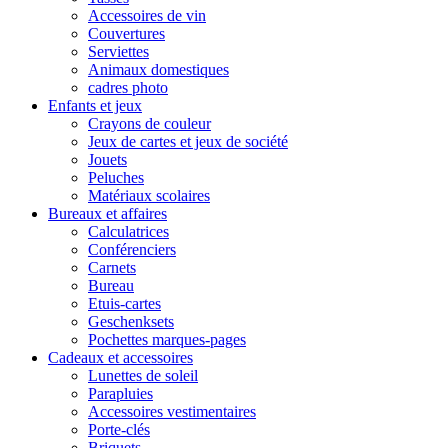
Accessoires de vin
Couvertures
Serviettes
Animaux domestiques
cadres photo
Enfants et jeux
Crayons de couleur
Jeux de cartes et jeux de société
Jouets
Peluches
Matériaux scolaires
Bureaux et affaires
Calculatrices
Conférenciers
Carnets
Bureau
Etuis-cartes
Geschenksets
Pochettes marques-pages
Cadeaux et accessoires
Lunettes de soleil
Parapluies
Accessoires vestimentaires
Porte-clés
Briquets