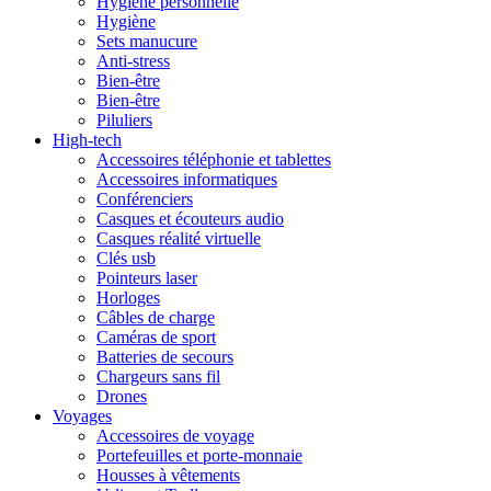
Hygiène personnelle
Hygiène
Sets manucure
Anti-stress
Bien-être
Bien-être
Piluliers
High-tech
Accessoires téléphonie et tablettes
Accessoires informatiques
Conférenciers
Casques et écouteurs audio
Casques réalité virtuelle
Clés usb
Pointeurs laser
Horloges
Câbles de charge
Caméras de sport
Batteries de secours
Chargeurs sans fil
Drones
Voyages
Accessoires de voyage
Portefeuilles et porte-monnaie
Housses à vêtements